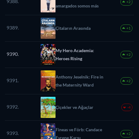
9388.
+2
amargados somos más
9389.
Çitaların Arasında
+1
My Hero Academia:
9390.
+2
Heroes Rising
Anthony Jeselnik: Fire in
9391.
+2
the Maternity Ward
9392.
Çiçekler ve Ağaçlar
-4
Fineas ve Förb: Candace
9393.
+2
Evrene Karşı