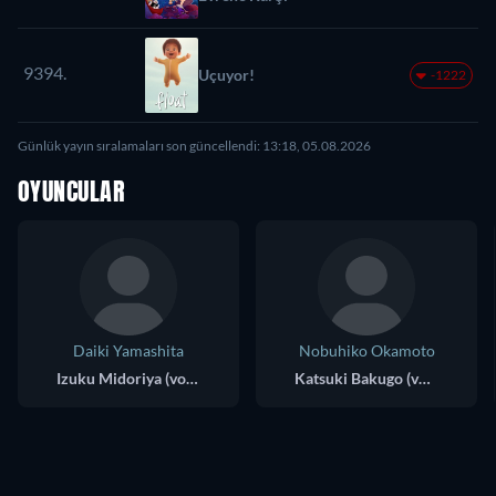
9394.
Uçuyor!
-1222
Günlük yayın sıralamaları son güncellendi: 13:18, 05.08.2026
OYUNCULAR
Daiki Yamashita
Nobuhiko Okamoto
Izuku Midoriya (voice)
Katsuki Bakugo (voice)