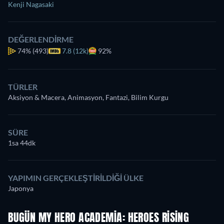
Kenji Nagasaki
DEĞERLENDIRME
74%
(493)
7.8 (12k)
92%
TÜRLER
Aksiyon & Macera, Animasyon, Fantazi, Bilim Kurgu
SÜRE
1sa 44dk
YAPIMIN GERÇEKLEŞTIRILDIĞI ÜLKE
Japonya
BUGÜN MY HERO ACADEMIA: HEROES RISING