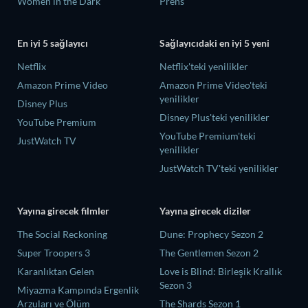
Women in the Dark
Prens
En iyi 5 sağlayıcı
Sağlayıcıdaki en iyi 5 yeni
Netflix
Netflix'teki yenilikler
Amazon Prime Video
Amazon Prime Video'teki
yenilikler
Disney Plus
Disney Plus'teki yenilikler
YouTube Premium
YouTube Premium'teki
JustWatch TV
yenilikler
JustWatch TV'teki yenilikler
Yayına girecek filmler
Yayına girecek diziler
The Social Reckoning
Dune: Prophecy Sezon 2
Super Troopers 3
The Gentlemen Sezon 2
Karanlıktan Gelen
Love is Blind: Birleşik Krallık
Sezon 3
Miyazma Kampında Ergenlik
Arzuları ve Ölüm
The Shards Sezon 1