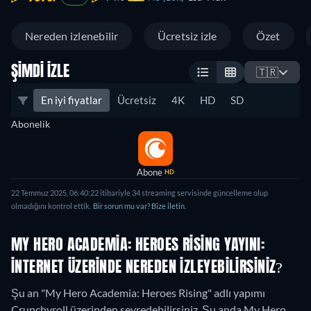
Nereden izlenebilir
Ücretsiz izle
Özet
ŞIMDI İZLE
🇹🇷
En iyi fiyatlar
Ücretsiz
4K
HD
SD
Abonelik
Abone
HD
22 Temmuz 2025
,
06:40:22
itibariyle
34
streaming servisinde güncelleme olup
olmadığını kontrol ettik.
Bir sorun mu var? Bize iletin.
MY HERO ACADEMIA: HEROES RISING YAYINI:
İNTERNET ÜZERINDE NEREDEN IZLEYEBILIRSINIZ?
Şu an "My Hero Academia: Heroes Rising" adlı yapımı
Crunchyroll üzerinden seyredebilirsiniz.
Şu anda My Hero