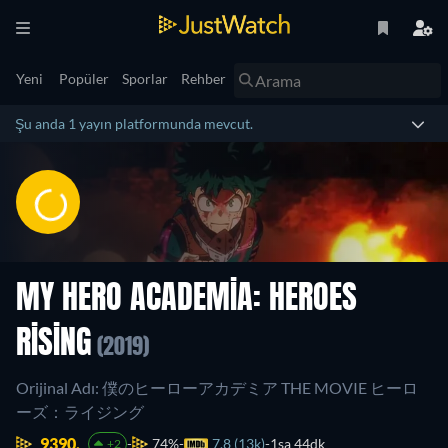
Yeni
Popüler
Sporlar
Rehber
Şu anda 1 yayın platformunda mevcut.
MY HERO ACADEMIA: HEROES
RISING
(2019)
Orijinal Adı: 僕のヒーローアカデミア THE MOVIE ヒーロ
ーズ：ライジング
9390.
74%
7.8 (13k)
1sa 44dk
+2