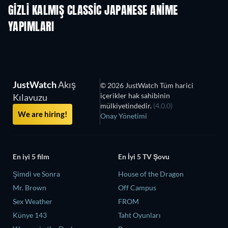
GIZLI KALMIŞ CLASSIC JAPANESE ANIME
YAPIMLARI
TV
JustWatch
Akış
© 2026 JustWatch Tüm harici
içerikler hak sahibinin
Kılavuzu
mülkiyetindedir.
(4.0.0)
We are hiring!
Onay Yönetimi
En iyi 5 film
En İyi 5 TV Şovu
Şimdi ve Sonra
House of the Dragon
Mr. Brown
Off Campus
Sex Weather
FROM
Künye 143
Taht Oyunları