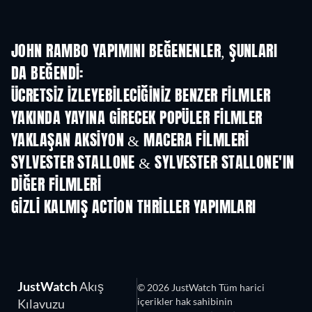
JOHN RAMBO YAPIMINI BEĞENENLER, ŞUNLARI
DA BEĞENDI:
ÜCRETSIZ IZLEYEBILECIĞINIZ BENZER FILMLER
YAKINDA YAYINA GIRECEK POPÜLER FILMLER
YAKLAŞAN AKSIYON & MACERA FILMLERI
SYLVESTER STALLONE & SYLVESTER STALLONE'IN
DIĞER FILMLERI
GIZLI KALMIŞ ACTION THRILLER YAPIMLARI
JustWatch
Akış
© 2026 JustWatch Tüm harici
içerikler hak sahibinin
Kılavuzu