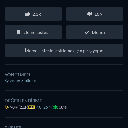
2.1k
189
İzleme Listesi
İzlendi
İzleme Listesini eşitlemek için giriş yapın
YÖNETMEN
Sylvester Stallone
DEĞERLENDIRME
90%
(2.2k)
7.0 (257k)
38%
TÜRLER