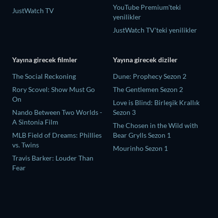
YouTube Premium'teki
JustWatch TV
yenilikler
JustWatch TV'teki yenilikler
Yayına girecek filmler
Yayına girecek diziler
The Social Reckoning
Dune: Prophecy Sezon 2
Rory Scovel: Show Must Go
The Gentlemen Sezon 2
On
Love is Blind: Birleşik Krallık
Nando Between Two Worlds -
Sezon 3
A Sintonia Film
The Chosen in the Wild with
MLB Field of Dreams: Phillies
Bear Grylls Sezon 1
vs. Twins
Mourinho Sezon 1
Travis Barker: Louder Than
Fear