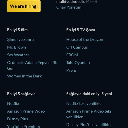
mülkiyetindedir.
(4.0.0)
We are hiring!
Onay Yönetimi
En iyi 5 film
En İyi 5 TV Şovu
Şimdi ve Sonra
House of the Dragon
Mr. Brown
Off Campus
Sex Weather
FROM
Örümcek-Adam: Yepyeni Bir
Taht Oyunları
Gün
Prens
Women in the Dark
En iyi 5 sağlayıcı
Sağlayıcıdaki en iyi 5 yeni
Netflix
Netflix'teki yenilikler
Amazon Prime Video
Amazon Prime Video'teki
yenilikler
Disney Plus
Disney Plus'teki yenilikler
YouTube Premium