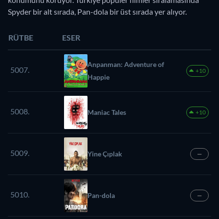
Spyder bir alt sırada, Pan-dola bir üst sırada yer alıyor.
RÜTBE
ESER
Anpanman: Adventure of
5007.
+10
Happie
5008.
Maniac Tales
+10
5009.
Yine Çıplak
—
5010.
Pan-dola
—