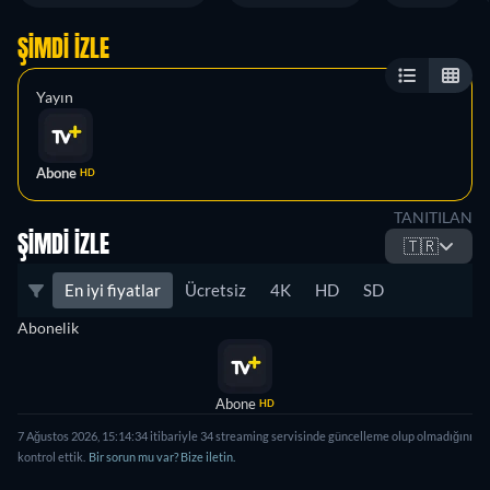
ŞIMDI İZLE
Yayın
Abone
HD
TANITILAN
ŞIMDI İZLE
🇹🇷
En iyi fiyatlar
Ücretsiz
4K
HD
SD
Abonelik
Abone
HD
7 Ağustos 2026
,
15:14:34
itibariyle
34
streaming servisinde güncelleme olup olmadığını
kontrol ettik.
Bir sorun mu var? Bize iletin.