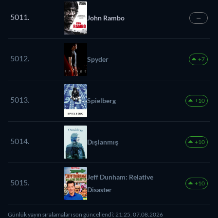
5011.
John Rambo
—
5012.
Spyder
+7
5013.
Spielberg
+10
5014.
Dışlanmış
+10
Jeff Dunham: Relative
5015.
+10
Disaster
Günlük yayın sıralamaları son güncellendi: 21:25, 07.08.2026