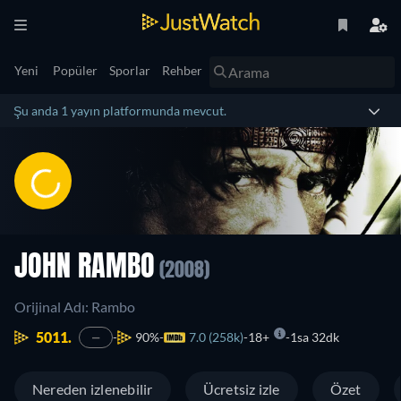
Yeni
Popüler
Sporlar
Rehber
Şu anda 1 yayın platformunda mevcut.
JOHN RAMBO
(2008)
Orijinal Adı: Rambo
5011.
90%
7.0 (258k)
18+
1sa 32dk
—
Nereden izlenebilir
Ücretsiz izle
Özet