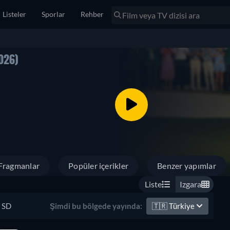
Listeler
Sporlar
Rehber
026)
Fragmanlar
Popüler içerikler
Benzer yapımlar
Liste
Izgara
SD
🇹🇷
Türkiye
Şimdi bu bölgede yayında: