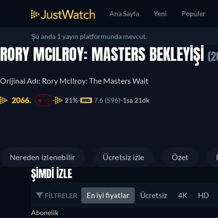
Ana Sayfa
Yeni
Popüler
Şu anda 1 yayın platformunda mevcut.
RORY MCILROY: MASTERS BEKLEYIŞI
(2
Orijinal Adı: Rory McIlroy: The Masters Wait
2066.
21%
7.6 (596)
1sa 21dk
-1
Nereden izlenebilir
Ücretsiz izle
Özet
ŞIMDI İZLE
En iyi fiyatlar
Ücretsiz
4K
HD
FILTRELER
Abonelik