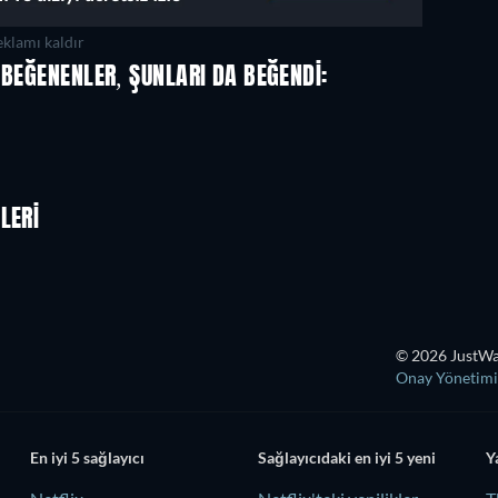
klamı kaldır
 BEĞENENLER, ŞUNLARI DA BEĞENDI:
LERI
© 2026 JustWat
Onay Yönetimi
En iyi 5 sağlayıcı
Sağlayıcıdaki en iyi 5 yeni
Y