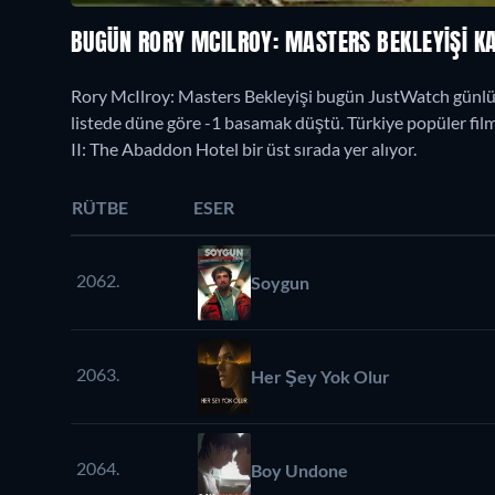
BUGÜN RORY MCILROY: MASTERS BEKLEYIŞI K
Rory McIlroy: Masters Bekleyişi bugün JustWatch günlük
listede düne göre -1 basamak düştü. Türkiye popüler filml
II: The Abaddon Hotel bir üst sırada yer alıyor.
RÜTBE
ESER
2062.
Soygun
2063.
Her Şey Yok Olur
2064.
Boy Undone