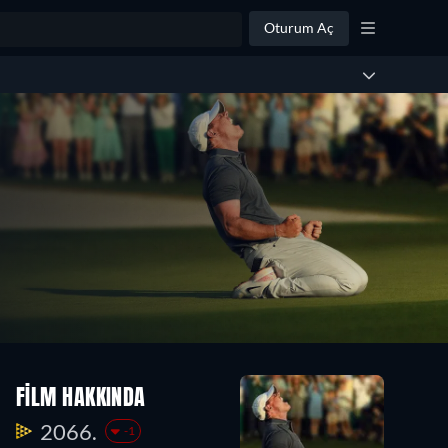
Oturum Aç
FILM HAKKINDA
2066.
-1