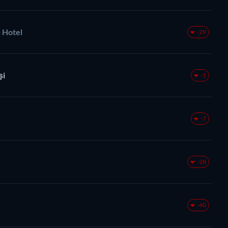
 Hotel
-29
şi
-1
-7
-28
-40