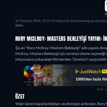
A
26 Temmuz 2026, 19:11:59 itibariyle 34 streaming servisinde g
iletin.
RORY MCILROY: MASTERS BEKLEYIŞI YAYINI: İ
Şu an "Rory McIlroy: Masters Bekleyişi" adlı yapımı Am
McIlroy: Masters Bekleyişi için ücretsiz izleme seçeneğ
istiyorsanız yukarıdaki filtrelerden 'Ücretsiz'i seçip bildiri
Bu re
ÖZET
Yıllar süren hayal kırıklıkları ve direnişin ardından, Ro