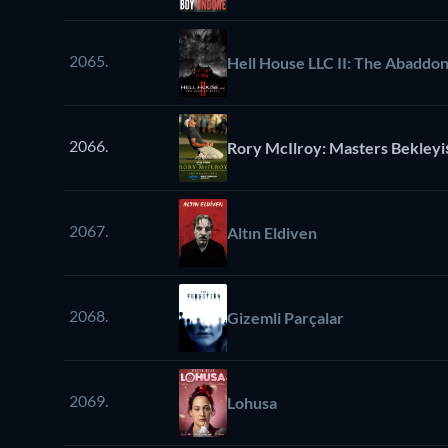
2065.
Hell House LLC II: The Abaddon
2066.
Rory McIlroy: Masters Bekleyi
2067.
Altın Eldiven
2068.
Gizemli Parçalar
2069.
Lohusa