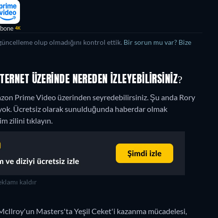
bone
4K
üncelleme olup olmadığını kontrol ettik.
Bir sorun mu var? Bize
NTERNET ÜZERINDE NEREDEN IZLEYEBILIRSINIZ?
azon Prime Video üzerinden seyredebilirsiniz.
Şu anda Rory
i yok. Ücretsiz olarak sunulduğunda haberdar olmak
m zilini tıklayın.
klamı kaldır
ry McIlroy'un Masters'ta Yeşil Ceket'i kazanma mücadelesi,