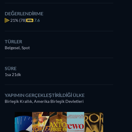
DEĞERLENDIRME
21%
(78)
7.6
TÜRLER
Belgesel, Spot
SÜRE
1sa 21dk
YAPIMIN GERÇEKLEŞTIRILDIĞI ÜLKE
Birleşik Krallık, Amerika Birleşik Devletleri