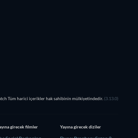
ch Tüm harici içerikler hak sahibinin mülkiyetindedir.
(3.13.0)
ayına girecek filmler
Yayına girecek diziler