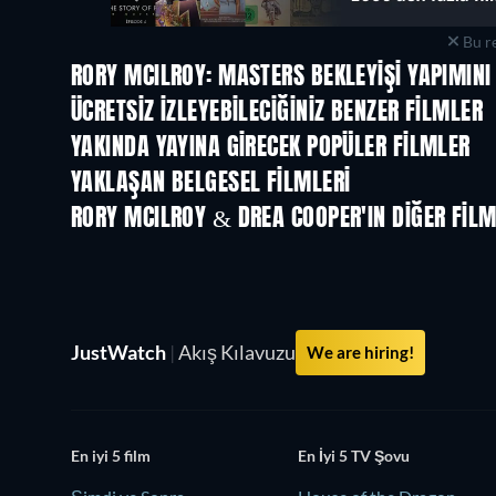
Bu re
RORY MCILROY: MASTERS BEKLEYIŞI YAPIMINI
TV
ÜCRETSIZ IZLEYEBILECIĞINIZ BENZER FILMLER
YAKINDA YAYINA GIRECEK POPÜLER FILMLER
YAKLAŞAN BELGESEL FILMLERI
RORY MCILROY & DREA COOPER'IN DIĞER FILM
JustWatch
|
Akış Kılavuzu
We are hiring!
En iyi 5 film
En İyi 5 TV Şovu