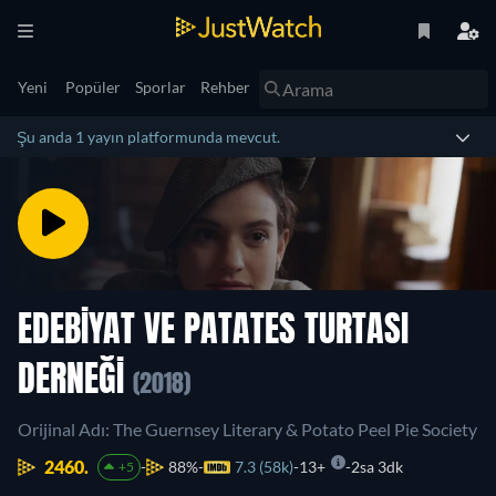
Yeni
Popüler
Sporlar
Rehber
Şu anda 1 yayın platformunda mevcut.
EDEBIYAT VE PATATES TURTASI
DERNEĞI
(2018)
Orijinal Adı: The Guernsey Literary & Potato Peel Pie Society
2460.
88%
7.3 (58k)
13+
2sa 3dk
+5