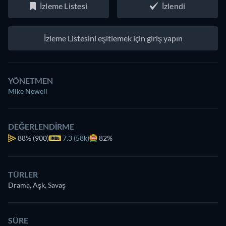
İzleme Listesi
İzlendi
İzleme Listesini eşitlemek için giriş yapın
YÖNETMEN
Mike Newell
DEĞERLENDIRME
88%
(900)
7.3 (58k)
82%
TÜRLER
Drama, Aşk, Savaş
SÜRE