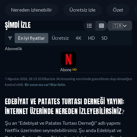
Nereden izlenebilir
Ücretsiz izle
Özet
ŞIMDI İZLE
🇹🇷
En iyi fiyatlar
Ücretsiz
4K
HD
SD
Abonelik
Abone
HD
7 Ağustos 2026, 18:13:10 itibariyle 34 streaming servisinde güncelleme olup olmadığını
kontrol ettik.
Bir sorun mu var? Bize iletin.
EDEBIYAT VE PATATES TURTASI DERNEĞI YAYINI:
İNTERNET ÜZERINDE NEREDEN IZLEYEBILIRSINIZ?
Şu an "Edebiyat ve Patates Turtası Derneği" adlı yapımı
Netflix üzerinden seyredebilirsiniz.
Şu anda Edebiyat ve