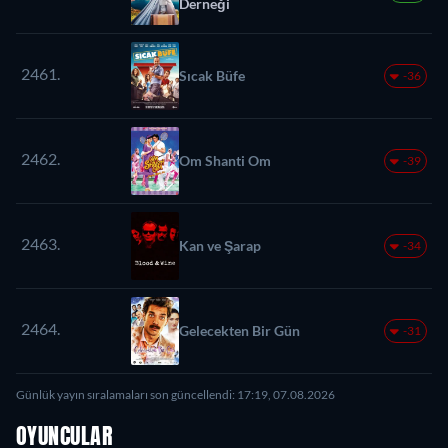
Derneği
2461.
Sıcak Büfe
-36
2462.
Om Shanti Om
-39
2463.
Kan ve Şarap
-34
2464.
Gelecekten Bir Gün
-31
Günlük yayın sıralamaları son güncellendi: 17:19, 07.08.2026
OYUNCULAR