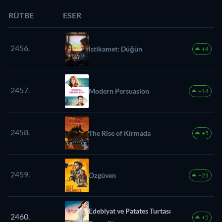
RÜTBE
ESER
2456.
İstikamet: Düğün
+4
2457.
Modern Persuasion
+14
2458.
The Rise of Kirmada
+5
2459.
Özgüven
+21
Edebiyat ve Patates Turtası
2460.
+5