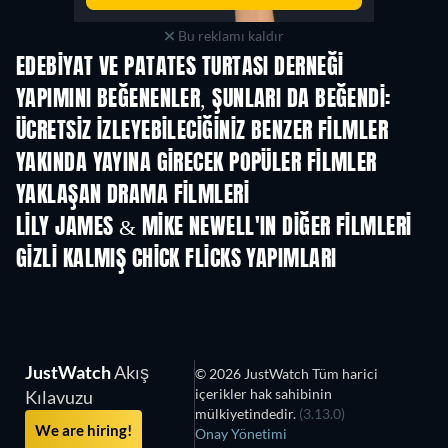
Bu reklamı kaldır
EDEBIYAT VE PATATES TURTASI DERNEĞI
YAPIMINI BEĞENENLER, ŞUNLARI DA BEĞENDI:
ÜCRETSIZ IZLEYEBILECIĞINIZ BENZER FILMLER
YAKINDA YAYINA GIRECEK POPÜLER FILMLER
YAKLAŞAN DRAMA FILMLERI
LILY JAMES & MIKE NEWELL'IN DIĞER FILMLERI
GIZLI KALMIŞ CHICK FLICKS YAPIMLARI
JustWatch
Akış
© 2026 JustWatch Tüm harici
içerikler hak sahibinin
Kılavuzu
mülkiyetindedir.
(3.13.0)
We are hiring!
Onay Yönetimi