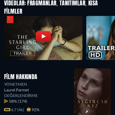
VIDEOLAR: FRAGMANLAR, TANITIMLAR, KISA
FILMLER
FILM HAKKINDA
YÖNETMEN
Laurel Parmet
DEĞERLENDIRME
58%
(174)
6.7 (4k)
92%