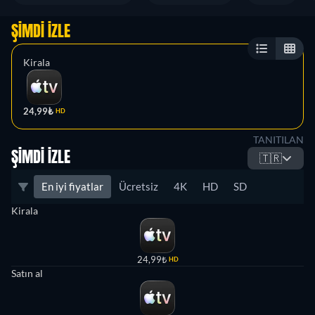
ŞIMDI İZLE
Kirala
24,99₺
HD
TANITILAN
ŞIMDI İZLE
🇹🇷
En iyi fiyatlar
Ücretsiz
4K
HD
SD
Kirala
24,99₺
HD
Satın al