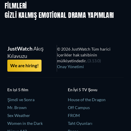
FILMLERI
GIZLI KALMIŞ EMOTIONAL DRAMA YAPIMLARI
JustWatch
Akış
© 2026 JustWatch Tüm harici
içerikler hak sahibinin
Kılavuzu
mülkiyetindedir.
(3.13.0)
We are hiring!
Onay Yönetimi
En iyi 5 film
En İyi 5 TV Şovu
Şimdi ve Sonra
House of the Dragon
Mr. Brown
Off Campus
Sex Weather
FROM
Women in the Dark
Taht Oyunları