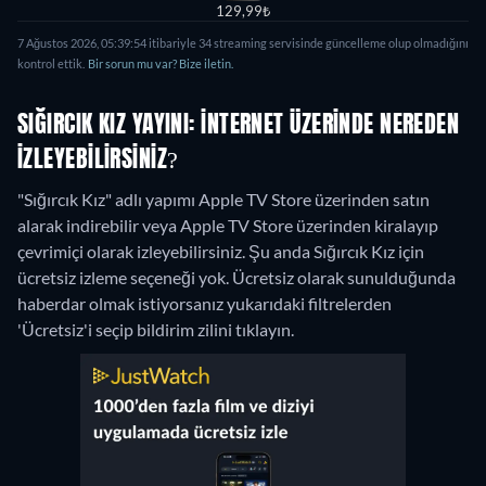
129,99₺
7 Ağustos 2026, 05:39:54 itibariyle 34 streaming servisinde güncelleme olup olmadığını
kontrol ettik.
Bir sorun mu var? Bize iletin.
SIĞIRCIK KIZ YAYINI: İNTERNET ÜZERINDE NEREDEN
IZLEYEBILIRSINIZ?
"Sığırcık Kız" adlı yapımı Apple TV Store üzerinden satın
alarak indirebilir veya Apple TV Store üzerinden kiralayıp
çevrimiçi olarak izleyebilirsiniz.
Şu anda Sığırcık Kız için
ücretsiz izleme seçeneği yok. Ücretsiz olarak sunulduğunda
haberdar olmak istiyorsanız yukarıdaki filtrelerden
'Ücretsiz'i seçip bildirim zilini tıklayın.