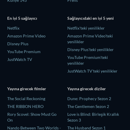
Künye 143
Prens
En iyi 5 sağlayıcı
Sağlayıcıdaki en iyi 5 yeni
Netflix
Netflix'teki yenilikler
Amazon Prime Video
Amazon Prime Video'teki
yenilikler
Disney Plus
Disney Plus'teki yenilikler
YouTube Premium
YouTube Premium'teki
JustWatch TV
yenilikler
JustWatch TV'teki yenilikler
Yayına girecek filmler
Yayına girecek diziler
The Social Reckoning
Dune: Prophecy Sezon 2
THE RIBBON HERO
The Gentlemen Sezon 2
Rory Scovel: Show Must Go
Love is Blind: Birleşik Krallık
On
Sezon 3
Nando Between Two Worlds -
The Husband Sezon 1