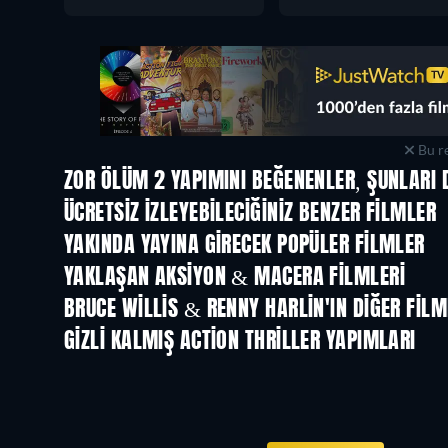
Bu re
ZOR ÖLÜM 2 YAPIMINI BEĞENENLER, ŞUNLARI 
ÜCRETSIZ IZLEYEBILECIĞINIZ BENZER FILMLER
YAKINDA YAYINA GIRECEK POPÜLER FILMLER
YAKLAŞAN AKSIYON & MACERA FILMLERI
BRUCE WILLIS & RENNY HARLIN'IN DIĞER FILM
GIZLI KALMIŞ ACTION THRILLER YAPIMLARI