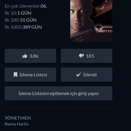
En çok izlenenler:
06.
İlk 10:
1 GÜN
İlk 100:
31 GÜN
İlk 1000:
389 GÜN
3.8k
185
İzleme Listesi
İzlendi
İzleme Listesini eşitlemek için giriş yapın
YÖNETMEN
Renny Harlin