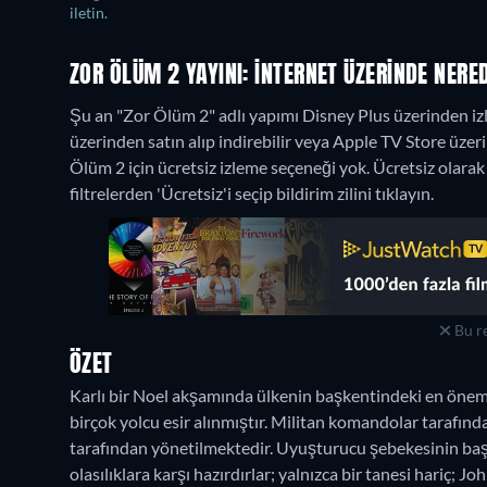
iletin.
ZOR ÖLÜM 2 YAYINI: İNTERNET ÜZERINDE NERED
Şu an "Zor Ölüm 2" adlı yapımı Disney Plus üzerinden izl
üzerinden satın alıp indirebilir veya Apple TV Store üzeri
Ölüm 2 için ücretsiz izleme seçeneği yok. Ücretsiz olar
filtrelerden 'Ücretsiz'i seçip bildirim zilini tıklayın.
Bu re
ÖZET
Karlı bir Noel akşamında ülkenin başkentindeki en önemli
birçok yolcu esir alınmıştır. Militan komandolar tarafınd
tarafından yönetilmektedir. Uyuşturucu şebekesinin başın
olasılıklara karşı hazırdırlar; yalnızca bir tanesi hariç; 