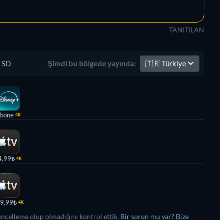
TANITILAN
SD
🇹🇷
Türkiye
Şimdi bu bölgede yayında:
bone
4K
4,99₺
4K
9,99₺
4K
üncelleme olup olmadığını kontrol ettik.
Bir sorun mu var? Bize