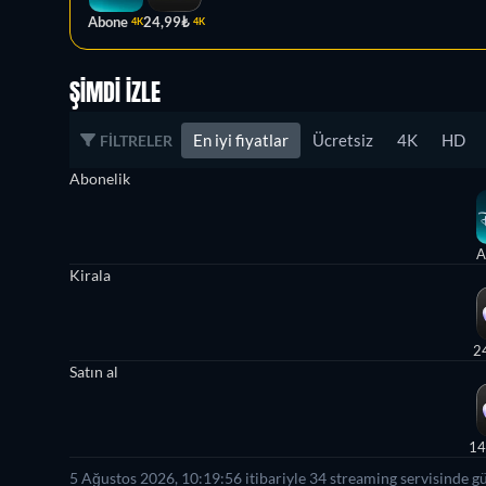
Abone
24,99₺
4K
4K
ŞIMDI İZLE
En iyi fiyatlar
Ücretsiz
4K
HD
FILTRELER
Abonelik
A
Kirala
2
Satın al
14
5 Ağustos 2026, 10:19:56 itibariyle 34 streaming servisinde g