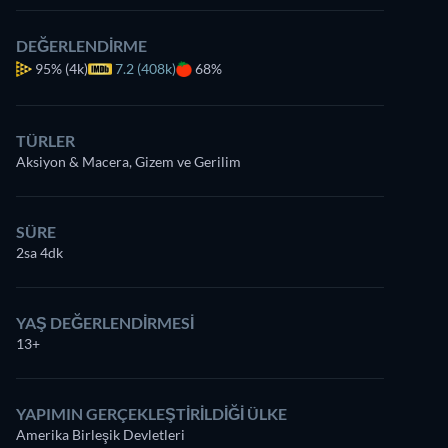
DEĞERLENDIRME
95%
(4k)
7.2 (408k)
68%
TÜRLER
Aksiyon & Macera, Gizem ve Gerilim
SÜRE
2sa 4dk
YAŞ DEĞERLENDIRMESI
13+
YAPIMIN GERÇEKLEŞTIRILDIĞI ÜLKE
Amerika Birleşik Devletleri