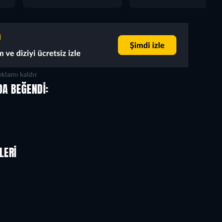
klamı kaldır
DA BEĞENDI:
LERI