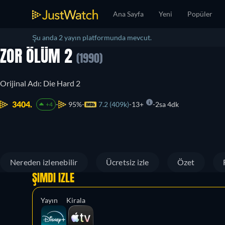
Ana Sayfa
Yeni
Popüler
Şu anda 2 yayın platformunda mevcut.
ZOR ÖLÜM 2
(1990)
Orijinal Adı: Die Hard 2
3404.
95%
7.2 (409k)
13+
2sa 4dk
+4
Nereden izlenebilir
Ücretsiz izle
Özet
ŞIMDI İZLE
Yayın
Kirala