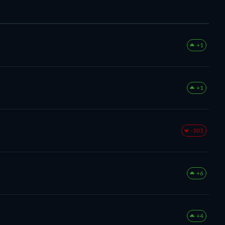
+1
+1
-101
+6
+4