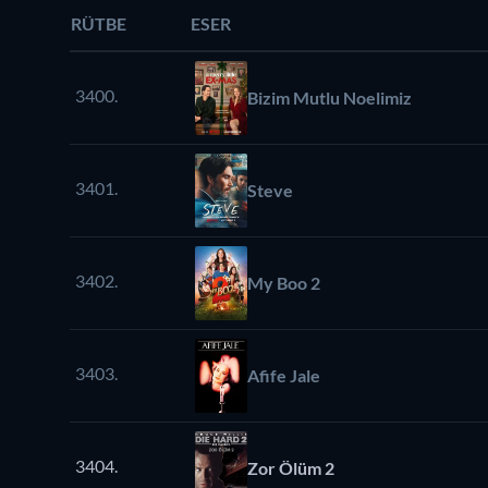
RÜTBE
ESER
3400.
Bizim Mutlu Noelimiz
3401.
Steve
3402.
My Boo 2
3403.
Afife Jale
3404.
Zor Ölüm 2