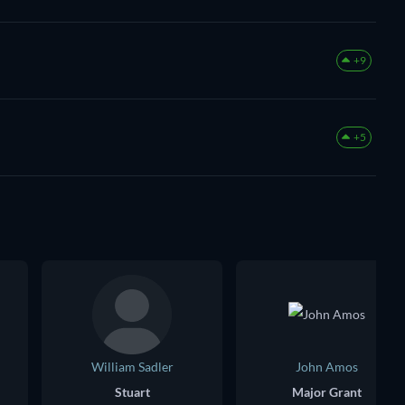
+9
+5
William Sadler
John Amos
Stuart
Major Grant