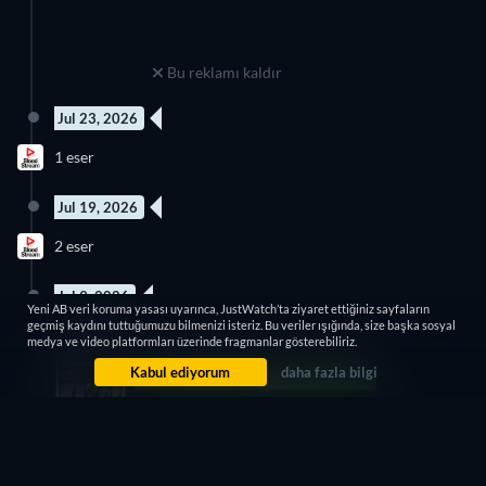
Bu reklamı kaldır
Jul 23, 2026
1 eser
Jul 19, 2026
2 eser
Jul 9, 2026
Yeni AB veri koruma yasası uyarınca, JustWatch’ta ziyaret ettiğiniz sayfaların
geçmiş kaydını tuttuğumuzu bilmenizi isteriz. Bu veriler ışığında, size başka sosyal
2 eser
medya ve video platformları üzerinde fragmanlar gösterebiliriz.
Kabul ediyorum
daha fazla bilgi