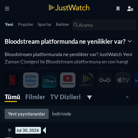
Yeni
Popüler
Sporlar
Rehber
Bloodstream platformunda ne yenilikler var?
Bloodstream platformunda ne yenilikler var? JustWatch Yeni
Zaman Çizelgesi ile Bloodstream platformuna en son hangi
içeriklerin eklendiğini kolayca görebilirsiniz. Bloodstream
platformunda yeni yayınlanan içerikleri için gün gün
düzenlediğimiz ve saat başı güncellediğimiz zaman çizelgesi,
internette bulabileceğiniz en güncel yeni film ve TV dizisi
Tümü
Filmler
TV Dizileri
listesidir.
En iyi yeni dizileri arıyor ve en sevdiğiniz dizinin tüm yeni
bölümlerini ve sezonlarını takip etmek mi istiyorsunuz? Yeni
Yeni yayınlananlar
İndirimde
Bloodstream dizileri listemize göz atın veya aşağıdaki TV
Dizileri filtresini kullanın. Filmleri daha mı çok seviyorsunuz?
Jul 30, 2026
JustWatch size yardımcı olmak için, Bloodstream