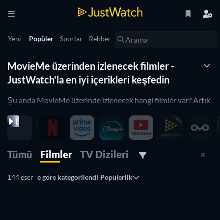
Yeni
Popüler
Sporlar
Rehber
MovieMe üzerinden izlenecek filmler -
JustWatch'la en iyi içerikleri keşfedin
Şu anda MovieMe üzerinde izlenecek hangi filmler var? Artık
merak etmenize gerek yok! JustWatch size MovieMe
üzerindeki filmlerin en detaylı listesini sunar. MovieMe
üzerindeki en iyi filmleri seçmenize yardımcı olmak için
filmleri popülerlik düzeylerine göre sıraladık. Sadece
Tümü
Filmler
TV Dizileri
MovieMe üzerindeki korku filmlerini mi, yoksa MovieMe
üzerindeki komedi filmlerini mi izlemek istiyorsunuz?
144 eser
e göre kategorilendi
Popülerlik
Tercihlerinize en uygun filmleri bulmak için aşağıdaki
filtrelerimizi kullanın. Evet, bu kadar basit! MovieMe film
listemiz her gün güncellenir; böylece MovieMe üzerinde
yayınlanan en iyi filmleri asla kaçırmazsınız.