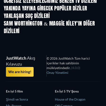
ÜCRETSIZ IZLEYEBILECIĞINIZ BENZER TV DIZILERI
TV
TV
YAKINDA YAYINA GIRECEK POPÜLER DIZILER
TV
TV
YAKLAŞAN SUÇ DIZILERI
Sezon 2
Sezon 1
Sez
SAM WORTHINGTON & MAGGIE KILEY'IN DIĞER
DIZILERI
TV
TV
JustWatch
Akış
© 2026 JustWatch Tüm harici
içerikler hak sahibinin
Kılavuzu
mülkiyetindedir.
(4.0.0)
We are hiring!
Onay Yönetimi
En iyi 5 film
En İyi 5 TV Şovu
Şimdi ve Sonra
House of the Dragon
Mr. Brown
Off Campus