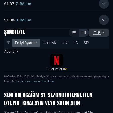
S1 B7
-
7. Bölüm
S1 B8
-
8. Bölüm
ŞIMDI İZLE
🇹🇷
En iyi fiyatlar
Ücretsiz
4K
HD
SD
Abonelik
8 Bölümler
HD
8 Ağustos 2026
,
10:06:04
itibariyle
34
streaming servisinde güncelleme olup olmadığını
kontrol ettik.
Bir sorun mu var? Bize iletin.
SENI BULACAĞIM S1. SEZONU INTERNETTEN
IZLEYIN, KIRALAYIN VEYA SATIN ALIN.
Şu an "Seni Bulacağım - Sezon 1" adlı yapımı Netflix