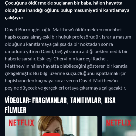
Çocuğunu öldürmekle suçlanan bir baba, hâlen hayatta
olduğuna inandığı oğlunu bulup masumiyetini kanıtlamaya
çalışıyor
David Burroughs, oğlu Matthew'ı öldürmekten müebbet
hapis cezası almış eski bir hukuk profesörüdür. Israrla masum
olduğunu kanıtlamaya çalışsa da bir noktadan sonra
umudunu yitiren David, beş yıl sonra aldığı beklenmedik bir
haberle sarsılır. Eski eşi Cheryl'nin kardeşi Rachel,
Matthew'ın hâlen hayatta olabileceğini gösteren bir kanıtla
çıkagelmiştir. Bu bilgi üzerine suçsuzluğunu ispatlamak için
hapishaneden kaçmaya karar veren David, Matthew'ın
peşine düşecek ve gerçekleri ortaya çıkarmaya çalışacaktır.
VIDEOLAR: FRAGMANLAR, TANITIMLAR, KISA
FILMLER