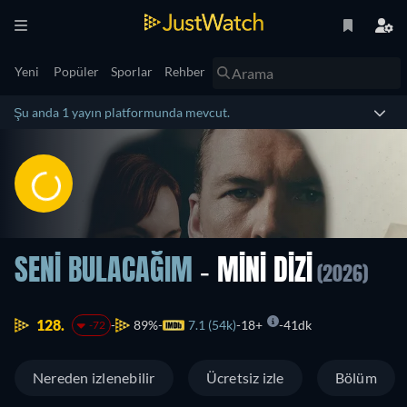
Yeni
Popüler
Sporlar
Rehber
Şu anda 1 yayın platformunda mevcut.
SENI BULACAĞIM
- MINI DIZI
(2026)
128.
89%
7.1 (54k)
18+
41dk
-72
Nereden izlenebilir
Ücretsiz izle
Bölüm