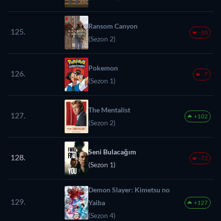
Ransom Canyon
125.
-10
(Sezon 2)
Pokemon
126.
-7
(Sezon 1)
The Mentalist
127.
+102
(Sezon 2)
Seni Bulacağım
128.
-72
(Sezon 1)
Demon Slayer: Kimetsu no
129.
Yaiba
+127
(Sezon 4)