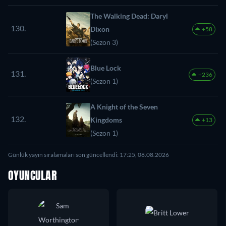
The Walking Dead: Daryl
130.
Dixon
+58
(Sezon 3)
Blue Lock
131.
+236
(Sezon 1)
A Knight of the Seven
132.
Kingdoms
+13
(Sezon 1)
Günlük yayın sıralamaları son güncellendi: 17:25, 08.08.2026
OYUNCULAR