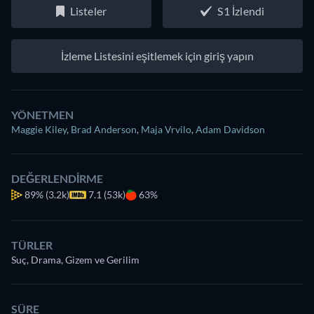
Listeler
S1 İzlendi
İzleme Listesini eşitlemek için giriş yapın
YÖNETMEN
Maggie Kiley
,
Brad Anderson
,
Maja Vrvilo
,
Adam Davidson
DEĞERLENDIRME
89%
(3.2k)
7.1 (53k)
63%
TÜRLER
Suç, Drama, Gizem ve Gerilim
SÜRE