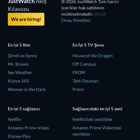
JustWatch
Akış
© 2026 JustWatch Tüm harici
içerikler hak sahibinin
Kılavuzu
mülkiyetindedir.
(4.0.0)
We are hiring!
Onay Yönetimi
En iyi 5 film
En İyi 5 TV Şovu
Şimdi ve Sonra
House of the Dragon
Mr. Brown
Off Campus
Sex Weather
FROM
Künye 143
Taht Oyunları
Women in the Dark
Prens
En iyi 5 sağlayıcı
Sağlayıcıdaki en iyi 5 yeni
Netflix
Netflix'teki yenilikler
Amazon Prime Video
Amazon Prime Video'teki
yenilikler
Disney Plus