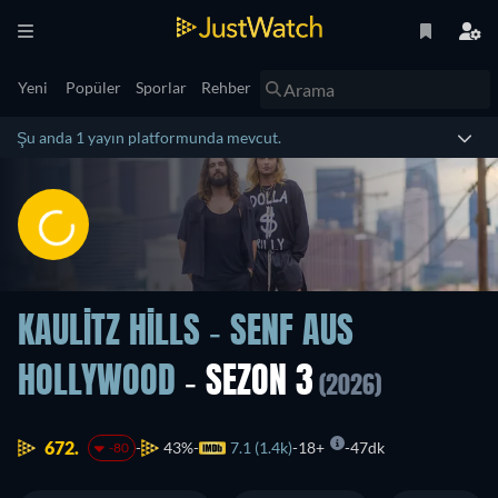
Yeni
Popüler
Sporlar
Rehber
Şu anda 1 yayın platformunda mevcut.
KAULITZ HILLS - SENF AUS
HOLLYWOOD
- SEZON 3
(2026)
672.
43%
7.1 (1.4k)
18+
47dk
-80