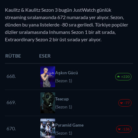
Kaulitz & Kaulitz Sezon 3 bugün JustWatch günlük
streaming sıralamasında 672 numarada yer alıyor. Sezon,
dünden bu yana listelerde -80 sıra geriledi. Türkiye popüler
diziler sıralamasında Inhumans Sezon 1 bir alt sırada,
Extraordinary Sezon 2 bir üst sırada yer alıyor.
RÜTBE
ESER
Aşkın Gücü
668.
+220
(Sezon 1)
Teacup
669.
-77
(Sezon 1)
Pyramid Game
670.
-136
(Sezon 1)