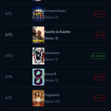
Extraordinary
671.
-110
(Sezon 2)
Kaulitz & Kaulitz
672.
-80
(Sezon 3)
Inhumans
673.
+2164
(Sezon 1)
Sense 8
674.
-206
(Sezon 1)
Doğaüstü
675.
-138
(Sezon 15)