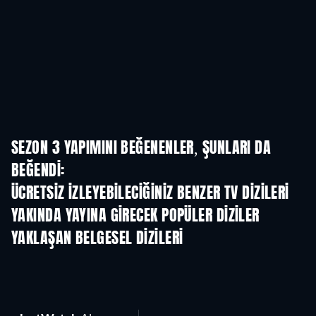
SEZON 3 YAPIMINI BEĞENENLER, ŞUNLARI DA
BEĞENDI:
TV
TV
ÜCRETSIZ IZLEYEBILECIĞINIZ BENZER TV DIZILERI
TV
YAKINDA YAYINA GIRECEK POPÜLER DIZILER
TV
TV
YAKLAŞAN BELGESEL DIZILERI
Sezon 1
Sezon 1
Sez