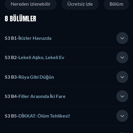
Nereden izlenebilir
Ücretsiz izle
Bölüm
8 BÖLÜMLER
S3 B1
-
İkizler Havuzda
S3 B2
-
Lekeli Aşko, Lekeli Ev
S3 B3
-
Rüya Gibi Düğün
S3 B4
-
Filler Arasında İki Fare
S3 B5
-
DİKKAT: Ölüm Tehlikesi!