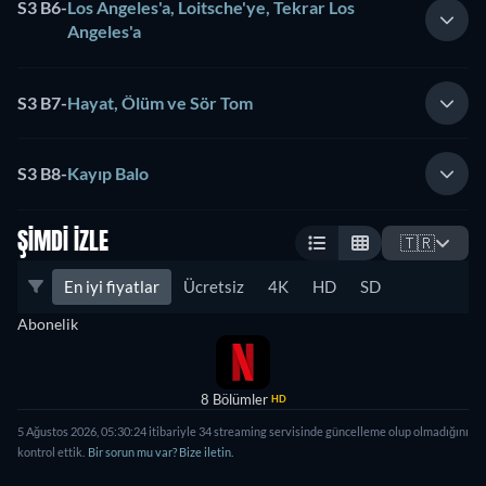
S3 B6
-
Los Angeles'a, Loitsche'ye, Tekrar Los
Angeles'a
S3 B7
-
Hayat, Ölüm ve Sör Tom
S3 B8
-
Kayıp Balo
ŞIMDI İZLE
🇹🇷
En iyi fiyatlar
Ücretsiz
4K
HD
SD
Abonelik
8 Bölümler
HD
5 Ağustos 2026
,
05:30:24
itibariyle
34
streaming servisinde güncelleme olup olmadığını
kontrol ettik.
Bir sorun mu var? Bize iletin.