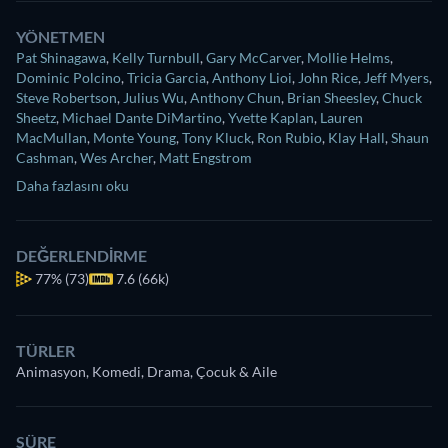
YÖNETMEN
Pat Shinagawa
,
Kelly Turnbull
,
Gary McCarver
,
Mollie Helms
,
Dominic Polcino
,
Tricia Garcia
,
Anthony Lioi
,
John Rice
,
Jeff Myers
,
Steve Robertson
,
Julius Wu
,
Anthony Chun
,
Brian Sheesley
,
Chuck
Sheetz
,
Michael Dante DiMartino
,
Yvette Kaplan
,
Lauren
MacMullan
,
Monte Young
,
Tony Kluck
,
Ron Rubio
,
Klay Hall
,
Shaun
Cashman
,
Wes Archer
,
Matt Engstrom
Daha fazlasını oku
DEĞERLENDIRME
77%
(73)
7.6 (66k)
TÜRLER
Animasyon, Komedi, Drama, Çocuk & Aile
SÜRE