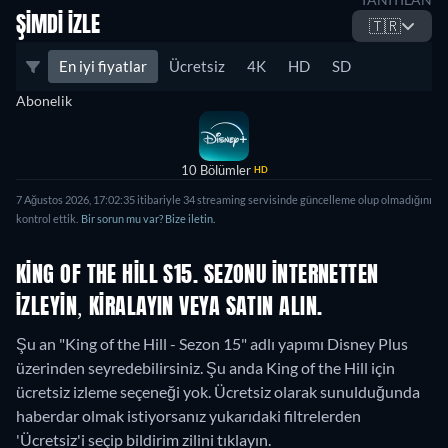
ŞIMDI İZLE
🇹🇷
En iyi fiyatlar
Ücretsiz
4K
HD
SD
Abonelik
10 Bölümler
HD
7 Ağustos 2026, 17:02:35 itibariyle 34 streaming servisinde güncelleme olup olmadığını
kontrol ettik.
Bir sorun mu var? Bize iletin.
KING OF THE HILL S15. SEZONU INTERNETTEN
IZLEYIN, KIRALAYIN VEYA SATIN ALIN.
Şu an "King of the Hill - Sezon 15" adlı yapımı Disney Plus
üzerinden seyredebilirsiniz.
Şu anda King of the Hill için
ücretsiz izleme seçeneği yok. Ücretsiz olarak sunulduğunda
haberdar olmak istiyorsanız yukarıdaki filtrelerden
'Ücretsiz'i seçip bildirim zilini tıklayın.