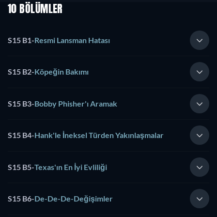
10 BÖLÜMLER
S15 B1
-
Resmi Lansman Hatası
S15 B2
-
Köpeğin Bakımı
S15 B3
-
Bobby Phisher'ı Aramak
S15 B4
-
Hank'le İneksel Türden Yakınlaşmalar
S15 B5
-
Texas'ın En İyi Evliliği
S15 B6
-
De-De-De-Değişimler