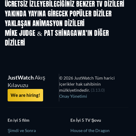
ÜCRETSIZ IZLEYEBILECIĞINIZ BENZER TV DIZILERI
TV
YAKINDA YAYINA GIRECEK POPÜLER DIZILER
TV
TV
YAKLAŞAN ANIMASYON DIZILERI
Sezon 1
Sezon 1
Sez
MIKE JUDGE & PAT SHINAGAWA'IN DIĞER
DIZILERI
TV
TV
JustWatch
Akış
© 2026 JustWatch Tüm harici
içerikler hak sahibinin
Kılavuzu
mülkiyetindedir.
(3.13.0)
We are hiring!
Onay Yönetimi
En iyi 5 film
En İyi 5 TV Şovu
Şimdi ve Sonra
House of the Dragon