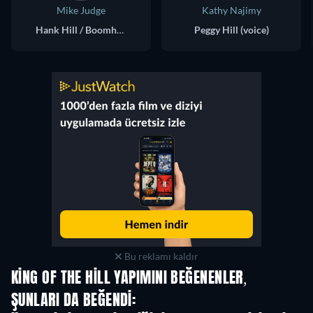
Mike Judge
Kathy Najimy
Hank Hill / Boomhauer (voice)
Peggy Hill (voice)
Bu reklamı kaldır
KING OF THE HILL YAPIMINI BEĞENENLER,
ŞUNLARI DA BEĞENDI:
TV
TV