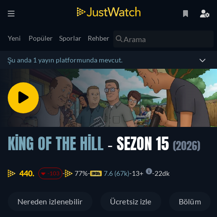
Yeni
Popüler
Sporlar
Rehber
Şu anda 1 yayın platformunda mevcut.
KING OF THE HILL
- SEZON 15
(2026)
440.
77%
7.6 (67k)
13+
22dk
-103
Nereden izlenebilir
Ücretsiz izle
Bölüm