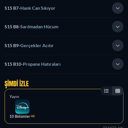
S15 B7
-
Hank Can Sıkıyor
S15 B8
-
Sarılmadan Hücum
S15 B9
-
Gerçekler Acıtır
S15 B10
-
Propane Hatıraları
ŞIMDI İZLE
Yayın
10 Bölümler
HD
TANITILAN