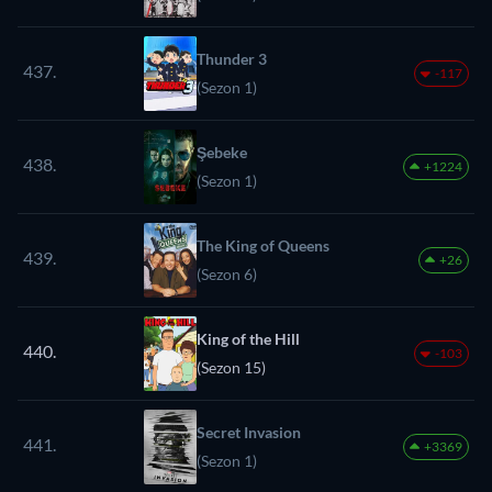
Thunder 3
437.
-117
(Sezon 1)
Şebeke
438.
+1224
(Sezon 1)
The King of Queens
439.
+26
(Sezon 6)
King of the Hill
440.
-103
(Sezon 15)
Secret Invasion
441.
+3369
(Sezon 1)