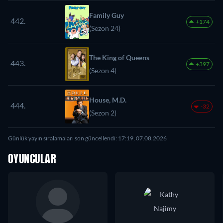
Family Guy
442.
+174
(Sezon 24)
The King of Queens
443.
+397
(Sezon 4)
House, M.D.
444.
-32
(Sezon 2)
Günlük yayın sıralamaları son güncellendi: 17:19, 07.08.2026
OYUNCULAR