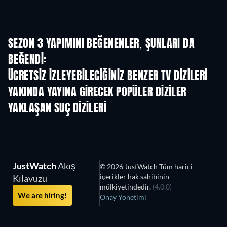
SEZON 3 YAPIMINI BEĞENENLER, ŞUNLARI DA
BEĞENDI:
TV
TV
ÜCRETSIZ IZLEYEBILECIĞINIZ BENZER TV DIZILERI
TV
YAKINDA YAYINA GIRECEK POPÜLER DIZILER
TV
TV
YAKLAŞAN SUÇ DIZILERI
Sezon 2
Sezon 2
Sez
JustWatch
Akış
© 2026 JustWatch Tüm harici
içerikler hak sahibinin
Kılavuzu
mülkiyetindedir.
(4.0.0)
We are hiring!
Onay Yönetimi