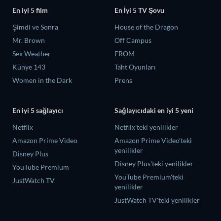
En iyi 5 film
En İyi 5 TV Şovu
Şimdi ve Sonra
House of the Dragon
Mr. Brown
Off Campus
Sex Weather
FROM
Künye 143
Taht Oyunları
Women in the Dark
Prens
En iyi 5 sağlayıcı
Sağlayıcıdaki en iyi 5 yeni
Netflix
Netflix'teki yenilikler
Amazon Prime Video
Amazon Prime Video'teki
yenilikler
Disney Plus
Disney Plus'teki yenilikler
YouTube Premium
YouTube Premium'teki
JustWatch TV
yenilikler
JustWatch TV'teki yenilikler