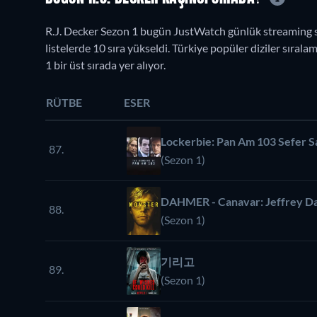
R.J. Decker Sezon 1 bugün JustWatch günlük streaming 
listelerde 10 sıra yükseldi. Türkiye popüler diziler sıral
1 bir üst sırada yer alıyor.
RÜTBE
ESER
Lockerbie: Pan Am 103 Sefer S
87.
(Sezon 1)
DAHMER - Canavar: Jeffrey Da
88.
(Sezon 1)
기리고
89.
(Sezon 1)