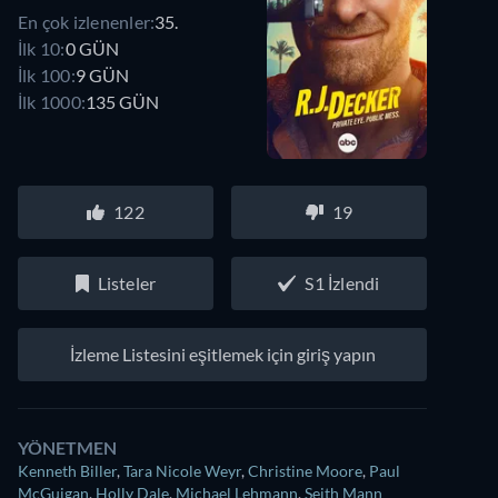
En çok izlenenler:
35.
İlk 10:
0 GÜN
İlk 100:
9 GÜN
İlk 1000:
135 GÜN
122
19
Listeler
S1 İzlendi
İzleme Listesini eşitlemek için giriş yapın
YÖNETMEN
Kenneth Biller
,
Tara Nicole Weyr
,
Christine Moore
,
Paul
McGuigan
,
Holly Dale
,
Michael Lehmann
,
Seith Mann