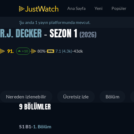
Ana Sayfa
Yeni
Popüler
Şu anda 1 yayın platformunda mevcut.
R.J. DECKER
- SEZON 1
(2026)
91.
80%
7.1 (4.3k)
43dk
+10
Nereden izlenebilir
Ücretsiz izle
Bölüm
9 BÖLÜMLER
S1 B1
-
1. Bölüm