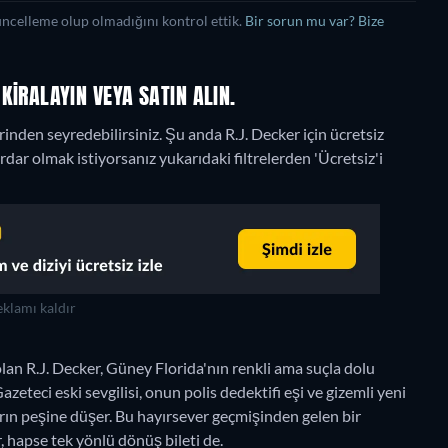
üncelleme olup olmadığını kontrol ettik.
Bir sorun mu var? Bize
 KIRALAYIN VEYA SATIN ALIN.
rinden seyredebilirsiniz.
Şu anda R.J. Decker için ücretsiz
ar olmak istiyorsanız yukarıdaki filtrelerden 'Ücretsiz'i
klamı kaldır
an R.J. Decker, Güney Florida'nın renkli ama suçla dolu
eteci eski sevgilisi, onun polis dedektifi eşi ve gizemli yeni
rın peşine düşer. Bu hayırsever geçmişinden gelen bir
, hapse tek yönlü dönüş bileti de.