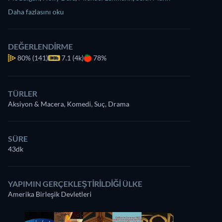
Daha fazlasını oku
DEĞERLENDIRME
80%
(141)
7.1 (4k)
78%
TÜRLER
Aksiyon & Macera, Komedi, Suç, Drama
SÜRE
43dk
YAPIMIN GERÇEKLEŞTIRILDIĞI ÜLKE
Amerika Birleşik Devletleri