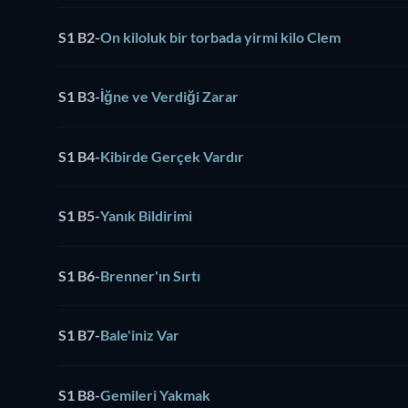
S1 B2
-
On kiloluk bir torbada yirmi kilo Clem
S1 B3
-
İğne ve Verdiği Zarar
S1 B4
-
Kibirde Gerçek Vardır
S1 B5
-
Yanık Bildirimi
S1 B6
-
Brenner'ın Sırtı
S1 B7
-
Bale'iniz Var
S1 B8
-
Gemileri Yakmak