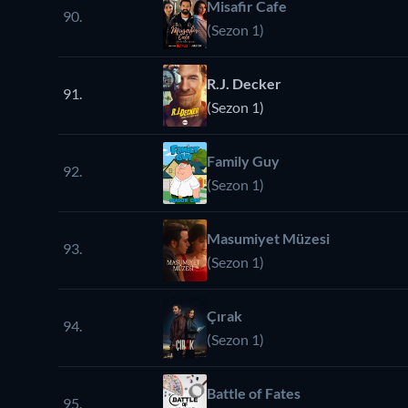
Misafir Cafe
90.
(Sezon 1)
R.J. Decker
91.
(Sezon 1)
Family Guy
92.
(Sezon 1)
Masumiyet Müzesi
93.
(Sezon 1)
Çırak
94.
(Sezon 1)
Battle of Fates
95.