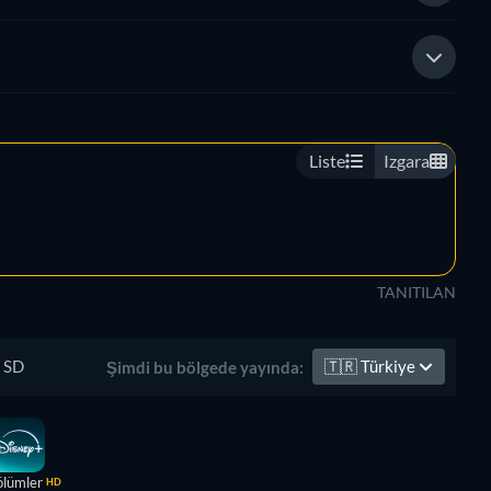
Liste
Izgara
TANITILAN
SD
🇹🇷
Türkiye
Şimdi bu bölgede yayında:
ölümler
HD