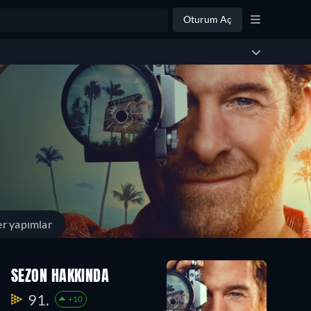
Oturum Aç
r yapımlar
SEZON HAKKINDA
91.
+10