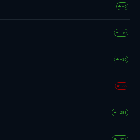
+6
+10
+16
-36
+288
+151