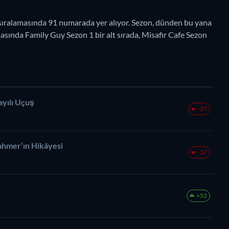
sıralamasında 91 numarada yer alıyor. Sezon, dünden bu yana
amasında Family Guy Sezon 1 bir alt sırada, Misafir Cafe Sezon
ayılı Uçuş
-27
hmer’ın Hikâyesi
-57
+52