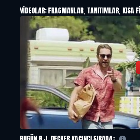
VIDEOLAR: FRAGMANLAR, TANITIMLAR, KISA F
BUGÜN R.J. DECKER KAÇINCI SIRADA?