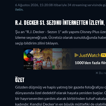
6 Ağustos 2026, 15:20:08 itibariyle 34 streaming servisinde g
iletin.
R.J. DECKER S1. SEZONU INTERNETTEN IZLEYIN,
Şu an "R.J. Decker - Sezon 1" adlı yapımı Disney Plus üze
izleme seçeneği yok. Ücretsiz olarak sunulduğunda haberd
seçip bildirim zilini tıklayın.
Bu re
ÖZET
Gözden düşmüş ve hapis yatmış bir gazete fotoğrafçısı ol
dünyasında özel dedektif olarak hayata yeniden başlar. Gaz
bir hayırseverden yardım alarak birbirinden tuhaf vakala
kadındır. Kendisi Decker'ın en büyük müttefiki de olabilir