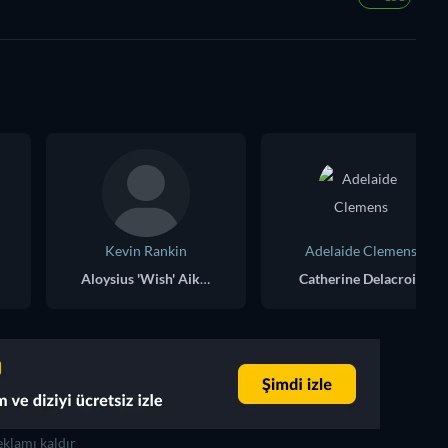
Kevin Rankin
Adelaide Clemens
Aloysius 'Wish' Aiken
Catherine Delacroix
klamı kaldır