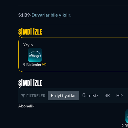
S1 B9
-
Duvarlar bile yıkılır.
ŞIMDI İZLE
Yayın
9 Bölümler
HD
ŞIMDI İZLE
En iyi fiyatlar
Ücretsiz
4K
HD
FILTRELER
Abonelik
9 B