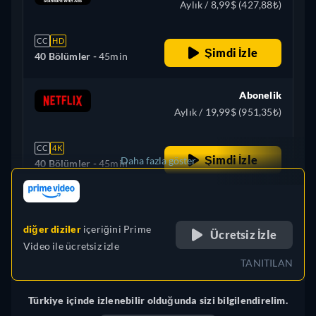
Aylık / 8,99$ (427,88₺)
CC
HD
Şimdi İzle
40 Bölümler -
45min
Abonelik
Aylık / 19,99$ (951,35₺)
CC
4K
Şimdi İzle
Daha fazla göster
40 Bölümler -
45min
retail price
Brezilya
diğer diziler
içeriğini
Prime
Ücretsiz İzle
Video
ile ücretsiz izle
TANITILAN
Türkiye içinde izlenebilir olduğunda sizi bilgilendirelim.