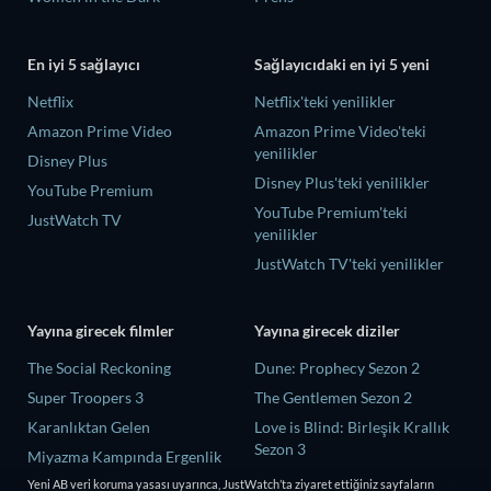
En iyi 5 sağlayıcı
Sağlayıcıdaki en iyi 5 yeni
Netflix
Netflix'teki yenilikler
Amazon Prime Video
Amazon Prime Video'teki
yenilikler
Disney Plus
Disney Plus'teki yenilikler
YouTube Premium
YouTube Premium'teki
JustWatch TV
yenilikler
JustWatch TV'teki yenilikler
Yayına girecek filmler
Yayına girecek diziler
The Social Reckoning
Dune: Prophecy Sezon 2
Super Troopers 3
The Gentlemen Sezon 2
Karanlıktan Gelen
Love is Blind: Birleşik Krallık
Sezon 3
Miyazma Kampında Ergenlik
Arzuları ve Ölüm
Ricky Gervais Alley Cats Sezon
Yeni AB veri koruma yasası uyarınca, JustWatch’ta ziyaret ettiğiniz sayfaların