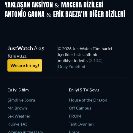
YAKLAŞAN AKSIYON & MACERA DIZILERI
Sezon 2
Sezon 2
Sez
ANTONIO GAONA & ERIK BAEZA'IN DIĞER DIZILERI
TV
TV
JustWatch
Akış
© 2026 JustWatch Tüm harici
içerikler hak sahibinin
Kılavuzu
mülkiyetindedir.
(3.13.0)
We are hiring!
Onay Yönetimi
En iyi 5 film
En İyi 5 TV Şovu
Şimdi ve Sonra
House of the Dragon
Mr. Brown
Off Campus
Sex Weather
FROM
Künye 143
Taht Oyunları
Women in the Dark
Prens