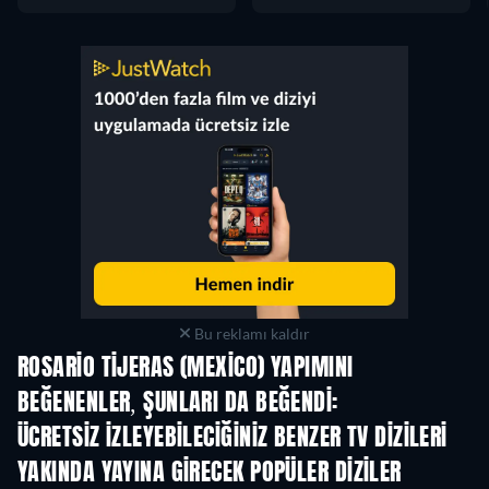
Bu reklamı kaldır
ROSARIO TIJERAS (MEXICO) YAPIMINI
BEĞENENLER, ŞUNLARI DA BEĞENDI:
TV
TV
ÜCRETSIZ IZLEYEBILECIĞINIZ BENZER TV DIZILERI
TV
YAKINDA YAYINA GIRECEK POPÜLER DIZILER
TV
TV