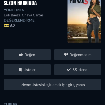
SEZON HAKKINDA
YÖNETMEN
Erik Baeza
,
Chava Cartas
DEĞERLENDIRME
6.2
Beğen
Beğenmedim
Listeler
S5 İzlendi
İzleme Listesini eşitlemek için giriş yapın
TÜRLER