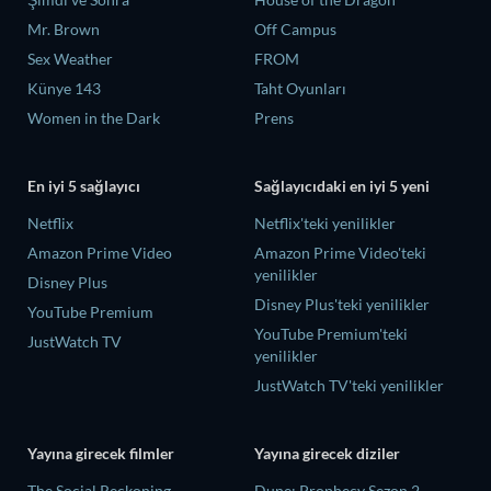
Mr. Brown
Off Campus
Sex Weather
FROM
Künye 143
Taht Oyunları
Women in the Dark
Prens
En iyi 5 sağlayıcı
Sağlayıcıdaki en iyi 5 yeni
Netflix
Netflix'teki yenilikler
Amazon Prime Video
Amazon Prime Video'teki
yenilikler
Disney Plus
Disney Plus'teki yenilikler
YouTube Premium
YouTube Premium'teki
JustWatch TV
yenilikler
JustWatch TV'teki yenilikler
Yayına girecek filmler
Yayına girecek diziler
The Social Reckoning
Dune: Prophecy Sezon 2