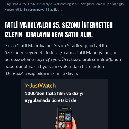
5 Ağustos 2026, 00:54:50 itibariyle 34 streaming servisinde güncelleme olup olmadığını
kontrol ettik.
Bir sorun mu var? Bize iletin.
TATLI MANOLYALAR S5. SEZONU INTERNETTEN
IZLEYIN, KIRALAYIN VEYA SATIN ALIN.
Şu an "Tatli Manolyalar - Sezon 5" adlı yapımı Netflix
üzerinden seyredebilirsiniz.
Şu anda Tatli Manolyalar için
ücretsiz izleme seçeneği yok. Ücretsiz olarak sunulduğunda
haberdar olmak istiyorsanız yukarıdaki filtrelerden
'Ücretsiz'i seçip bildirim zilini tıklayın.