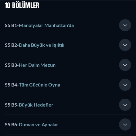
10 BÖLÜMLER
S5 B1
-
Manolyalar Manhattan'da
S5 B2
-
Daha Büyük ve Işıltılı
S5 B3
-
Her Daim Mezun
S5 B4
-
Tüm Gücünle Oyna
S5 B5
-
Büyük Hedefler
S5 B6
-
Duman ve Aynalar