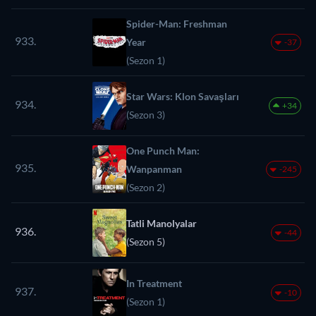
Spider-Man: Freshman
933.
Year
-37
(Sezon 1)
Star Wars: Klon Savaşları
934.
+34
(Sezon 3)
One Punch Man:
935.
Wanpanman
-245
(Sezon 2)
Tatli Manolyalar
936.
-44
(Sezon 5)
In Treatment
937.
-10
(Sezon 1)