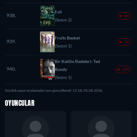
Evil
938.
-44
(Sezon 2)
Fruits Basket
939.
-76
(Sezon 1)
Bir Katilin İfadeleri: Ted
940.
Bundy
-223
(Sezon 1)
Günlük yayın sıralamaları son güncellendi: 13:18, 05.08.2026
OYUNCULAR