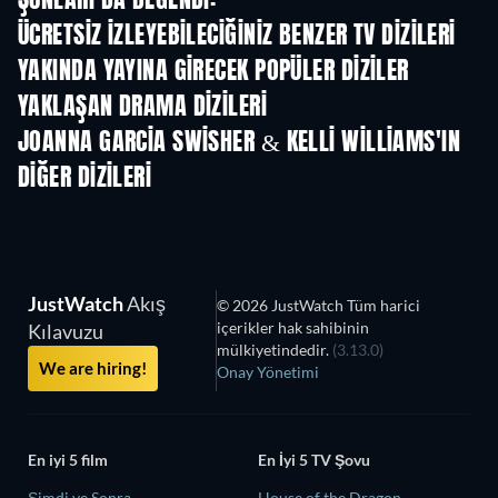
ŞUNLARI DA BEĞENDI:
ÜCRETSIZ IZLEYEBILECIĞINIZ BENZER TV DIZILERI
TV
YAKINDA YAYINA GIRECEK POPÜLER DIZILER
TV
TV
YAKLAŞAN DRAMA DIZILERI
Sezon 2
Sezon 2
Sez
JOANNA GARCIA SWISHER & KELLI WILLIAMS'IN
DIĞER DIZILERI
TV
TV
JustWatch
Akış
© 2026 JustWatch Tüm harici
içerikler hak sahibinin
Kılavuzu
mülkiyetindedir.
(3.13.0)
We are hiring!
Onay Yönetimi
En iyi 5 film
En İyi 5 TV Şovu
Şimdi ve Sonra
House of the Dragon