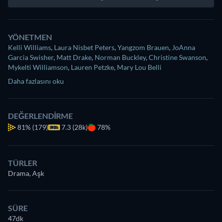
YÖNETMEN
Kelli Williams
,
Laura Nisbet Peters
,
Yangzom Brauen
,
JoAnna
Garcia Swisher
,
Matt Drake
,
Norman Buckley
,
Christine Swanson
,
Mykelti Williamson
,
Lauren Petzke
,
Mary Lou Belli
Daha fazlasını oku
DEĞERLENDIRME
81%
(179)
7.3 (28k)
78%
TÜRLER
Drama, Aşk
SÜRE
47dk