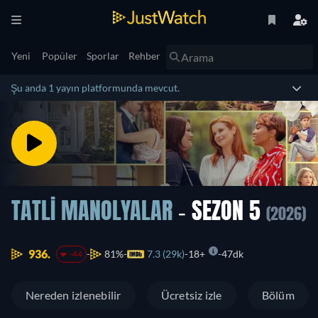
Yeni
Popüler
Sporlar
Rehber
Şu anda 1 yayın platformunda mevcut.
TATLI MANOLYALAR
- SEZON 5
(2026)
936.
81%
7.3 (29k)
18+
47dk
-44
Nereden izlenebilir
Ücretsiz izle
Bölüm