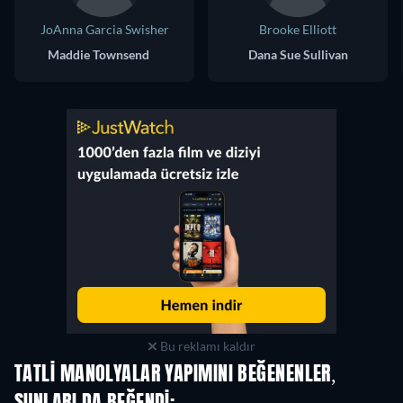
JoAnna Garcia Swisher
Brooke Elliott
Maddie Townsend
Dana Sue Sullivan
Bu reklamı kaldır
TATLI MANOLYALAR YAPIMINI BEĞENENLER,
TV
TV