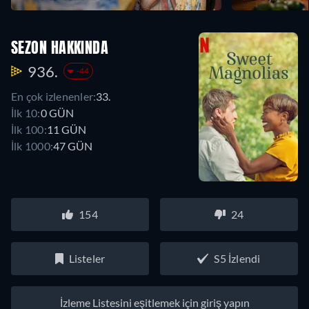
SEZON HAKKINDA
936.
-44
En çok izlenenler:
33.
İlk 10:
0 GÜN
İlk 100:
11 GÜN
İlk 1000:
47 GÜN
154
24
Listeler
S5 İzlendi
İzleme Listesini eşitlemek için giriş yapın