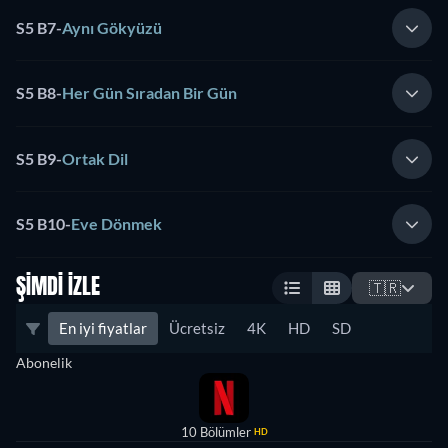
S5 B7
-
Aynı Gökyüzü
S5 B8
-
Her Gün Sıradan Bir Gün
S5 B9
-
Ortak Dil
S5 B10
-
Eve Dönmek
ŞIMDI İZLE
🇹🇷
En iyi fiyatlar
Ücretsiz
4K
HD
SD
Abonelik
10 Bölümler
HD