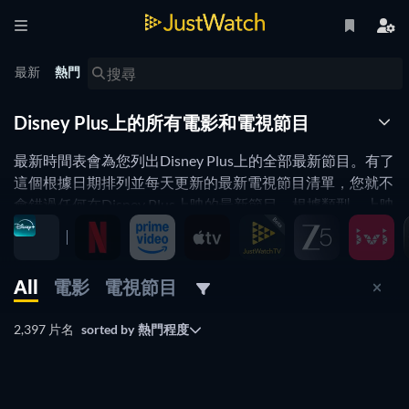
最新
熱門
Disney Plus上的所有電影和電視節目
最新時間表會為您列出Disney Plus上的全部最新節目。有了
這個根據日期排列並每天更新的最新電視節目清單，您就不
會錯過任何在Disney Plus上映的最新節目。根據類型、上映
時間以及更多條件篩選，在Disney Plus上找到最好最新的電
視節目並立即觀看。
All
電影
電視節目
已在最新時間表上啟用觀看欄篩選功能
2,397 片名
sorted by
熱門程度
電視節目
電視節目
電視節目
恭喜，您現在正同時使用多個篩選條件。例如不同的串流平
電視節目
台，類型或上映時間的組合。
電視節目
電視節目
電視節目