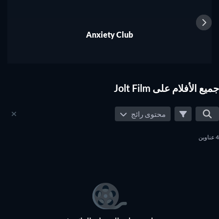
فلتر شريط المشاهدة يعمل على صفحة الأعمال الجديدة
Anxiety Club
تهانينا. أنتم الآن تستخدمون عدة فلاتر في الوقت ذاته. أي مثلاً
مجموعة من مختلف مقدمي الخدمة أو أنواع الأعمال أو سنوات
الإصدار.
وبنقرة واحدة على زر إعادة الضبط يمكنكم رؤية المحتوى الكامل
جميع الأفلام على Jolt Film
مرة أخرى. يقوم فلتر شريط المشاهدة على JustWatch بالحفظ
التلقائي لإعداداتكم الشخصية للفلاتر على صفحة الأعمال الجديدة
محتوى رائج
(التي تطالعونها الآن). كما يعمل أيضاً على صفحة المحتوى الرائج
وصفحة نتائج البحث.
4 عناوين
وبهذه الطريقة يمكنكم تعديل JustWatch حسبما يلبي احتياجاتكم.
أي مثلاً، يمكنكم إظهار محتوى ما تفضلونه من مقدمي الخدمة أو
سنوات الإصدار أو الأنواع.