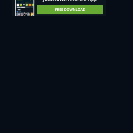
¿Hay algún problema? ¡Cuéntanoslo!
BEOWULF & GRENDEL - VER ONLINE: POR STREAM,
COMPRARLO O RENTARLO
Actualmente, usted es capaz de ver "Beowulf & Grendel"
forma gratuita con anuncios JustWatch TV.
Eliminar este anuncio