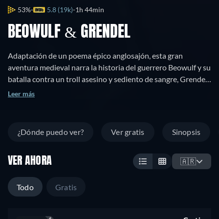
53%
5.8 (19k)
1h 44min
BEOWULF & GRENDEL
Adaptación de un poema épico anglosajón, esta gran
aventura medieval narra la historia del guerrero Beowulf y su
batalla contra un troll asesino y sediento de sangre, Grendel.
En nombre del Rey Hrothgar, respetado Señor de Danes,
Leer más
Beowulf lidera y guía a un ejército de guerreros a través del
mar hasta el lugar donde se encuentra el monstruo. Pero éste
no es una criatura de poderes míticos, sino un ser de carne y
¿Dónde puedo ver?
Ver gratis
Sinopsis
hueso aparentemente lleno de venganza y ansias de sangre.
Pero a medida que Beowulf se dispone a matar en nombre de
VER AHORA
Hrothgar, comienza a descubrir que su Rey es más
🇦🇷
responsable de la ira del troll de lo que pensaba.
Todo
Gratis