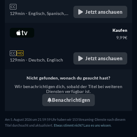
CC
Jetzt anschauen
129min
- Englisch, Spanisch,
Französisch, Italienisch
Kaufen
9,99€
CC
HD
Jetzt anschauen
129min
- Deutsch, Englisch
Nicht gefunden, wonach du gesucht hast?
Wir benachrichtigen dich, sobald der Titel bei weiteren
Diensten verfügbar ist.
Benachrichtigen
Am 5. August 2026 um 21:59:59 Uhr haben wir 153 Streaming-Dienste nach diesem
Titel durchsucht und aktualisiert.
Etwas stimmt nicht? Lass es uns wissen.