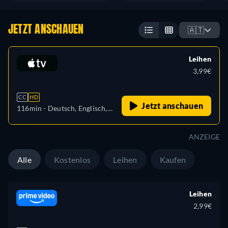
JETZT ANSCHAUEN
🇦🇹
Leihen
3,99€
CC
HD
Jetzt anschauen
116min
- Deutsch, Englisch,
Französisch
ANZEIGE
Alle
Kostenlos
Leihen
Kaufen
Leihen
2,99€