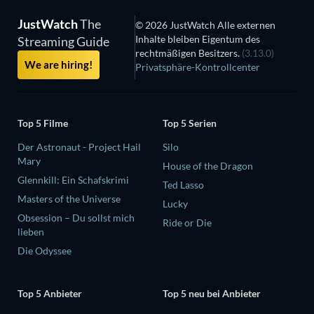
JustWatch
The
© 2026 JustWatch Alle externen
Inhalte bleiben Eigentum des
Streaming Guide
rechtmäßigen Besitzers.
(3.13.0)
We are hiring!
Privatsphäre-Kontrollcenter
Top 5 Filme
Top 5 Serien
Der Astronaut - Project Hail
Silo
Mary
House of the Dragon
Glennkill: Ein Schafskrimi
Ted Lasso
Masters of the Universe
Lucky
Obsession – Du sollst mich
Ride or Die
lieben
Die Odyssee
Top 5 Anbieter
Top 5 neu bei Anbieter