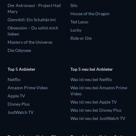
Der Astronaut - Project Hail
Silo
Mary
House of the Dragon
Glennkill: Ein Schafskrimi
Ted Lasso
Obsession – Du sollst mich
Lucky
lieben
Ride or Die
Masters of the Universe
Die Odyssee
Top 5 Anbieter
Top 5 neu bei Anbieter
Netflix
Was ist neu bei Netflix
Amazon Prime Video
Was ist neu bei Amazon Prime
Video
Apple TV
Was ist neu bei Apple TV
Disney Plus
Was ist neu bei Disney Plus
JustWatch TV
Was ist neu bei JustWatch TV