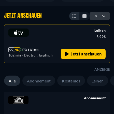
JETZT ANSCHAUEN
🇦🇹
Leihen
3,99€
CC
HD
Ab 6 Jahren
Jetzt anschauen
102min
- Deutsch, Englisch
ANZEIGE
Alle
Abonnement
Kostenlos
Leihen
Abonnement
retail price