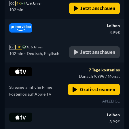
CC
4K
Ab 6 Jahren
Jetzt anschauen
102min
Leihen
3,99€
CC
HD
Ab 6 Jahren
Jetzt anschauen
102min
- Deutsch, Englisch
7 Tage kostenlos
Danach 9,99€ / Monat
Streame ähnliche Filme
Gratis streamen
kostenlos auf Apple TV
ANZEIGE
Leihen
3,99€