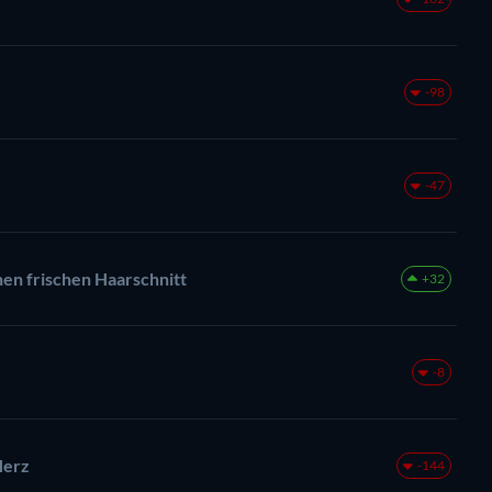
-98
-47
nen frischen Haarschnitt
+32
-8
Herz
-144