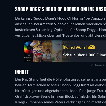
SNOOP DOGG'S HOOD OF HORROR ONLINE ANSC
Du kannst "Snoop Dogg's Hood Of Horror" bei Amazon P
anschauen, bei Amazon Video online leihen oder auch 
kostenlosen Streaming-Optionen für Snoop Dogg's Hood
verfügbar ist, klicke oben auf 'Kostenlos' und aktiviere 
Diese An
INHALT
Der Rap Star öffnet die Höllenpforten zu seinem ganz p
heißen, teuflischen Mädels. Snoop Dogg führt als diabol
blutrünstigen und abgefahrenen Hood: Eine junge Frau e
Graffitisprayer-Szene in ihrem Block aufmischt. Ein Soh
Kriegskumpanen seines Vaters verbringen und macht de