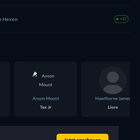
te Hexen
+37
Anson Mount
Hawthorne James
Tex Jr
Llore