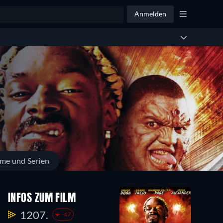
Anmelden
lme und Serien
INFOS ZUM FILM
1207.
-47