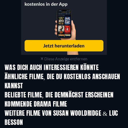
Diese Anzeige entfernen
WAS DICH AUCH INTERESSIEREN KÖNNTE
ÄHNLICHE FILME, DIE DU KOSTENLOS ANSCHAUEN
KANNST
BELIEBTE FILME, DIE DEMNÄCHST ERSCHEINEN
KOMMENDE DRAMA FILME
WEITERE FILME VON SUSAN WOOLDRIDGE & LUC
BESSON