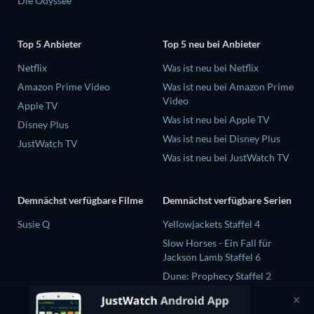
Die Odyssee
Top 5 Anbieter
Top 5 neu bei Anbieter
Netflix
Was ist neu bei Netflix
Amazon Prime Video
Was ist neu bei Amazon Prime
Video
Apple TV
Was ist neu bei Apple TV
Disney Plus
Was ist neu bei Disney Plus
JustWatch TV
Was ist neu bei JustWatch TV
Demnächst verfügbare Filme
Demnächst verfügbare Serien
Susie Q
Yellowjackets Staffel 4
Slow Horses - Ein Fall für
Jackson Lamb Staffel 6
Dune: Prophecy Staffel 2
The Gentlemen Staffel 2
Love Is Blind: UK Staffel 3