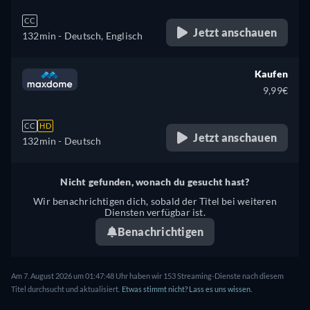
CC
Jetzt anschauen
132min
- Deutsch, Englisch
Kaufen
9,99€
CC
HD
Jetzt anschauen
132min
- Deutsch
Nicht gefunden, wonach du gesucht hast?
Wir benachrichtigen dich, sobald der Titel bei weiteren
Diensten verfügbar ist.
Benachrichtigen
Am 7. August 2026 um 01:47:48 Uhr haben wir 153 Streaming-Dienste nach diesem
Titel durchsucht und aktualisiert.
Etwas stimmt nicht? Lass es uns wissen.