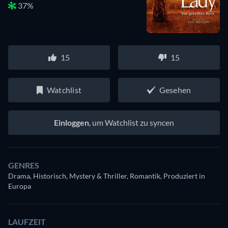
37%
15
15
Watchlist
Gesehen
Einloggen
, um Watchlist zu syncen
GENRES
Drama, Historisch, Mystery & Thriller, Romantik, Produziert in
Europa
LAUFZEIT