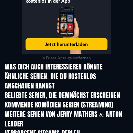
Diese Anzeige entfernen
WAS DICH AUCH INTERESSIEREN KÖNNTE
Serie
Serie
S
ÄHNLICHE SERIEN, DIE DU KOSTENLOS
ANSCHAUEN KANNST
Serie
Serie
S
BELIEBTE SERIEN, DIE DEMNÄCHST ERSCHEINEN
Serie
Serie
S
KOMMENDE KOMÖDIEN SERIEN (STREAMING)
Staffel 6
Staffel 2
Staf
WEITERE SERIEN VON JERRY MATHERS & ANTON
LEADER
Serie
Serie
S