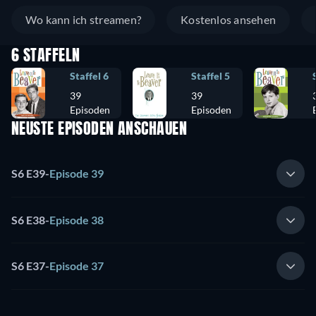
Wo kann ich streamen?
Kostenlos ansehen
6 STAFFELN
Staffel 6
Staffel 5
39
39
Episoden
Episoden
NEUSTE EPISODEN ANSCHAUEN
S6 E39
-
Episode 39
S6 E38
-
Episode 38
S6 E37
-
Episode 37