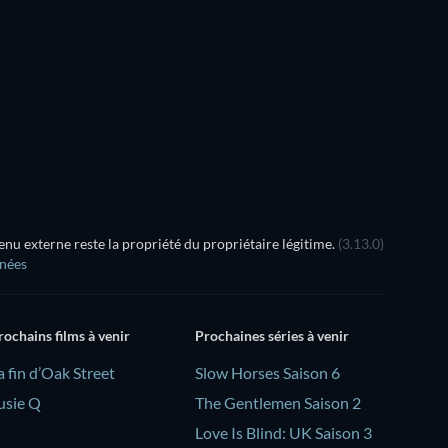
u externe reste la propriété du propriétaire légitime.
(3.13.0)
nnées
rochains films à venir
Prochaines séries à venir
a fin d’Oak Street
Slow Horses Saison 6
usie Q
The Gentlemen Saison 2
Love Is Blind: UK Saison 3