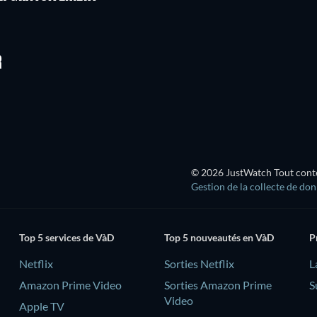
R
© 2026 JustWatch Tout conten
Gestion de la collecte de do
Top 5 services de VàD
Top 5 nouveautés en VàD
P
Netflix
Sorties Netflix
L
Amazon Prime Video
Sorties Amazon Prime
S
Video
Apple TV