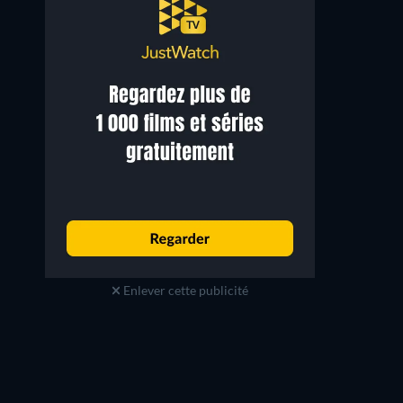
Daniele Vargas
Maria Pia Conte
Timarchus
Lucinia
Enlever cette publicité