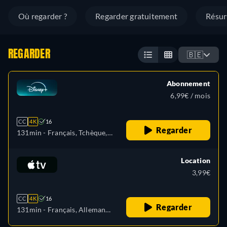
Où regarder ?
Regarder gratuitement
Résu
REGARDER
🇧🇪
Abonnement
6,99€ / mois
CC
4K
16
Regarder
131min
- Français, Tchèque,
Allemand, Anglais, Espagnol,
Espagnol (latino-américain),
Location
Français (Canada), Hongrois,
3,99€
Italien, Japonais, Polonais,
Portugais (Brésil), Turc
CC
4K
16
Regarder
131min
- Français, Allemand,
Anglais