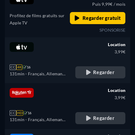
Puis 9,99€ / mois
Profitez de films gratuits sur
Regarder gratuit
Apple TV
SPONSORISE
Location
3,99€
CC
4K
16
Regarder
131min
- Français, Allemand,
Anglais
Location
3,99€
CC
HD
16
Regarder
131min
- Français, Allemand,
Anglais, Espagnol, Italien