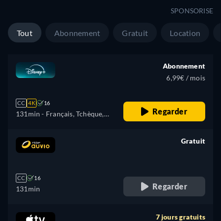
SPONSORISE
Tout
Abonnement
Gratuit
Location
Abonnement
6,99€ / mois
CC
4K
16
Regarder
131min
- Français, Tchèque,
Allemand, Anglais, Espagnol,
Espagnol (latino-américain),
Gratuit
Français (Canada), Hongrois,
retail price
Italien, Japonais, Polonais,
Portugais (Brésil), Turc
CC
16
Regarder
131min
7 jours gratuits