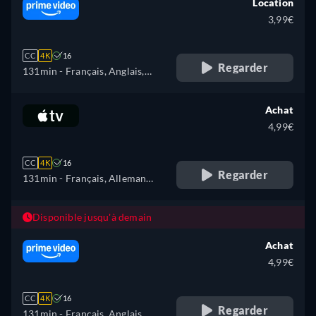
Location
3,99€
CC
4K
16
Regarder
131min
- Français, Anglais,
Espagnol, Italien, Polonais
Achat
4,99€
CC
4K
16
Regarder
131min
- Français, Allemand,
Anglais
Disponible jusqu'à demain
Achat
4,99€
CC
4K
16
Regarder
131min
- Français, Anglais,