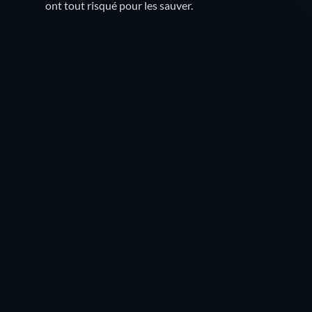
ont tout risqué pour les sauver.
Où regarder ?
Regarder gratuitement
REGARDER
Tout
Gratuit
Location
Achat
CC
HD
93min
CC
HD
93min