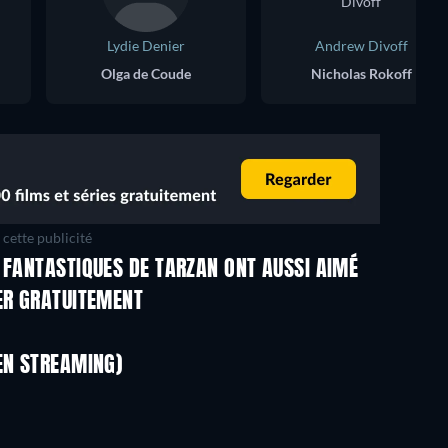
Lydie Denier
Andrew Divoff
Olga de Coude
Nicholas Rokoff
cette publicité
 FANTASTIQUES DE TARZAN ONT AUSSI AIMÉ
Série
Série
ER GRATUITEMENT
Série
Série
Série
Série
EN STREAMING)
Saison 1
Saison 4
Série
Série