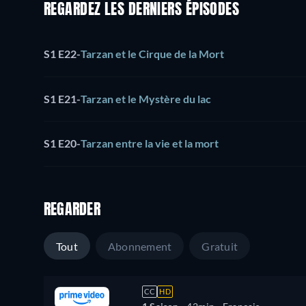
REGARDEZ LES DERNIERS ÉPISODES
S1 E22
-
Tarzan et le Cirque de la Mort
S1 E21
-
Tarzan et le Mystère du lac
S1 E20
-
Tarzan entre la vie et la mort
REGARDER
Tout
Abonnement
Gratuit
CC
HD