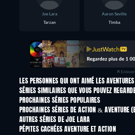
Joe Lara
Aaron Seville
Tarzan
Timba
Enlever 
LES PERSONNES QUI ONT AIMÉ LES AVENTURES
Série
Série
SÉRIES SIMILAIRES QUE VOUS POUVEZ REGARD
Série
Série
PROCHAINES SÉRIES POPULAIRES
Série
Série
PROCHAINES SÉRIES DE ACTION & AVENTURE (
Saison 2
Saison 2
AUTRES SÉRIES DE JOE LARA
Série
Série
PÉPITES CACHÉES AVENTURE ET ACTION