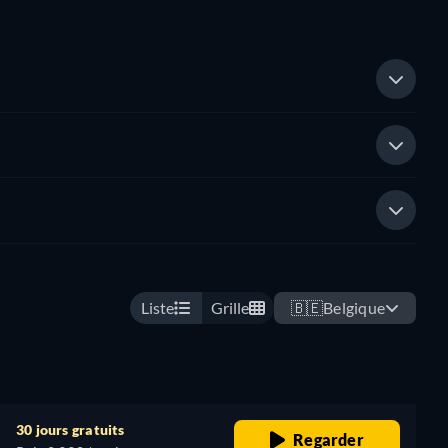
Liste
Grille
🇧🇪
Belgique
30 jours gratuits
Regarder