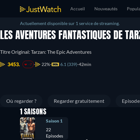
Accueil
Nouveautés
Popula
Actuellement disponible sur 1 service de streaming.
LES AVENTURES FANTASTIQUES DE TA
Titre Original: Tarzan: The Epic Adventures
3453.
22%
6.1 (339)
42min
-7
Où regarder ?
Regarder gratuitement
Episode
1 SAISONS
Saison 1
22
Episodes