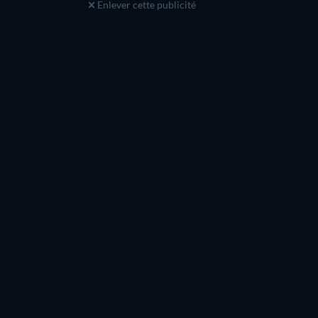
Enlever cette publicité
Dennis Christopher
Ralph Wilcox
Paul D’Arnot
Mugambi
Série
Série
Série
Série
Série
Saison 4
Saison 1
Série
Série
Série