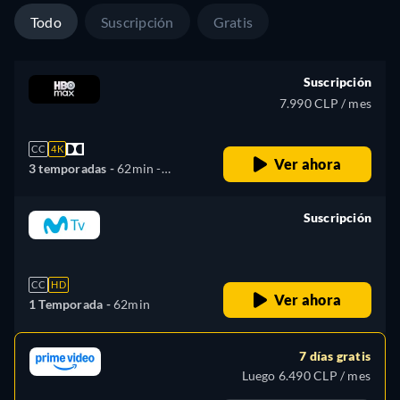
Todo
Suscripción
Gratis
Suscripción
7.990 CLP / mes
CC
4K
Ver ahora
3 temporadas -
62min
-
Español, Inglés, Francés,
Portugués
Suscripción
retail price
CC
HD
Ver ahora
1 Temporada -
62min
7 días gratis
Luego 6.490 CLP / mes