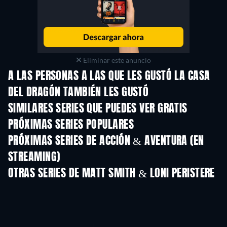
Eliminar este anuncio
A LAS PERSONAS A LAS QUE LES GUSTÓ LA CASA
DEL DRAGÓN TAMBIÉN LES GUSTÓ
TV
TV
SIMILARES SERIES QUE PUEDES VER GRATIS
TV
TV
PRÓXIMAS SERIES POPULARES
TV
TV
PRÓXIMAS SERIES DE ACCIÓN & AVENTURA (EN
STREAMING)
Temporada 2
Temporada 2
Tempora
OTRAS SERIES DE MATT SMITH & LONI PERISTERE
TV
TV