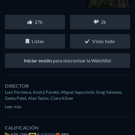
27k
2k
Listas
Visto todo
Iniciar sesión
para sincronizar la Watchlist
DIRECTOR
Loni Peristere
,
Andrij Parekh
,
Miguel Sapochnik
,
Greg Yaitanes
,
Geeta Patel
,
Alan Taylor
,
Clare Kilner
Leer más
CALIFICACIÓN
93%
(29k)
8.3 (555k)
88%