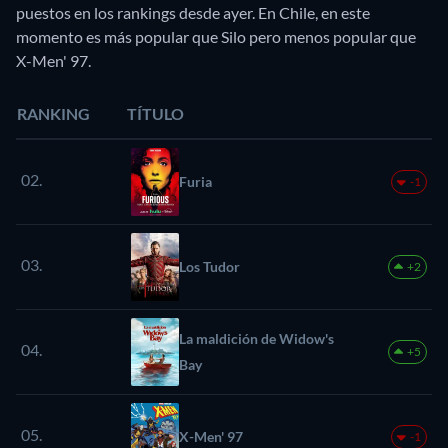
puestos en los rankings desde ayer. En Chile, en este
momento es más popular que Silo pero menos popular que
X-Men' 97.
RANKING
TÍTULO
02.
Furia
-1
03.
Los Tudor
+2
La maldición de Widow's
04.
+5
Bay
05.
X-Men' 97
-1