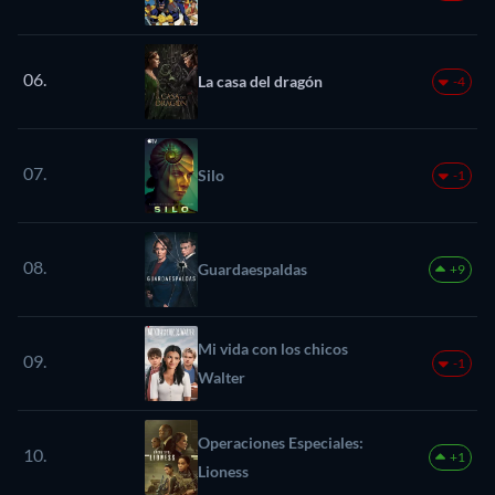
06.
La casa del dragón
-4
07.
Silo
-1
08.
Guardaespaldas
+9
Mi vida con los chicos
09.
-1
Walter
Operaciones Especiales:
10.
+1
Lioness