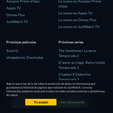
Amazon Prime Video
Lo nuevo en Amazon Prime
Video
Apple TV
Lo nuevo en Apple TV
Disney Plus
Lo nuevo en Disney Plus
JustWatch TV
Lo nuevo en JustWatch TV
Próximas películas
Próximas series
Susie Q
The Gentlemen: La serie
Temporada 2
Vengadores: Doomsday
El amor es ciego: Reino Unido
Temporada 3
Chaebol X Detective
Temporada 2
Bajo la nueva ley de la UE sobre la protección de datos, te informamos que
The Chosen In The Wild with
guardamos tu historial de páginas que visitaste en JustWatch. Con esta
Bear Grylls Temporada 1
información, podemos mostrarte trailers en redes sociales externas y plataformas
de videos.
Mourinho Temporada 1
Yo acepto
más información