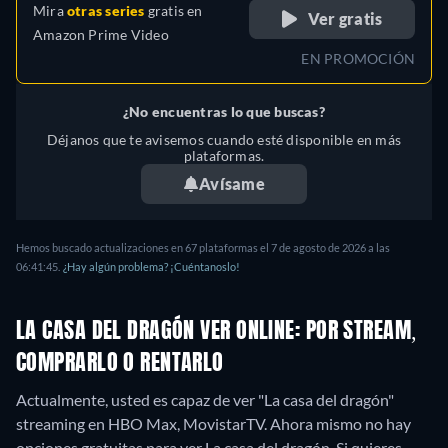
Mira
otras series
gratis en
Ver gratis
Amazon Prime Video
EN PROMOCIÓN
¿No encuentras lo que buscas?
Déjanos que te avisemos cuando esté disponible en más
plataformas.
Avísame
Hemos buscado actualizaciones en 67 plataformas el 7 de agosto de 2026 a las
06:41:45.
¿Hay algún problema? ¡Cuéntanoslo!
LA CASA DEL DRAGÓN VER ONLINE: POR STREAM,
COMPRARLO O RENTARLO
Actualmente, usted es capaz de ver "La casa del dragón"
streaming en HBO Max, MovistarTV.
Ahora mismo no hay
opciones gratuitas para ver La casa del dragón. Si quieres