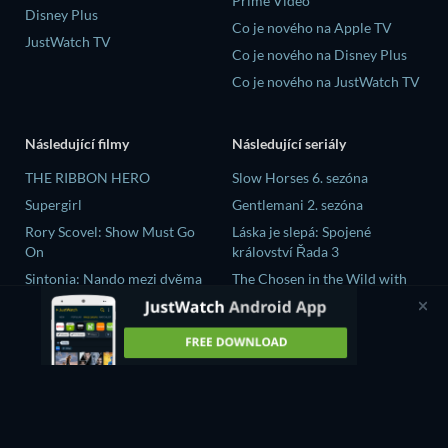
Prime Video
Disney Plus
Co je nového na Apple TV
JustWatch TV
Co je nového na Disney Plus
Co je nového na JustWatch TV
Následující filmy
Následující seriály
THE RIBBON HERO
Slow Horses 6. sezóna
Supergirl
Gentlemani 2. sezóna
Rory Scovel: Show Must Go
Láska je slepá: Spojené
On
království Řada 3
Sintonia: Nando mezi dvěma
The Chosen in the Wild with
světy
Bear Grylls 1. sezóna
The Crystal Planet
大空港～GATE24～ Řada 1