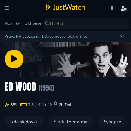
Novinky
Oblíbené
Právě k dispozici na 1 streamovací platformě.
ED WOOD
(1994)
85%
7.8 (191k)
12
2h 7min
Kde sledovat
Sledujte zdarma
Synopse