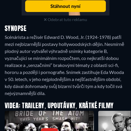
Odebrat tuto reklamu
SYNOPSE
Scénárista a režisér Edward D. Wood, Jr. (1924-1978) patří
mezi nejbizarnější postavy hollywoodských dějin. Nesmírně
plodný autor vytvářel výhradně snímky kategorie B,
vyznačující se minimálním rozpočtem, co nejkratší dobou
realizace a „senzačními“ brakovými tématy z oblasti sci-fi,
hororu a později i pornografie. Snímek zastihuje Eda Wooda
v 50. letech, v jeho nejplodnějším a nejšťastnějším období,
kdy dával dohromady svůj bizarní tvůrčí tým a kdy točil svá
nejvýznamnější díla.
VIDEA: TRAILERY, UPOUTÁVKY, KRÁTKÉ FILMY