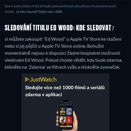
Dne 6. srpna 2026 v 8:43:14 hodin jsme prohledali aktualizace 41 streamovacích
služeb.
Je něco špatně? Dejte nám vědět.
SLEDOVÁNÍ TITULU ED WOOD: KDE SLEDOVAT?
si můžete zakoupit "Ed Wood" u Apple TV Store ke stažení
nebo si jej půjčit u Apple TV Store online.
Bohužel
momentálně nejsou k dispozici žádné bezplatné možnosti
sledování Ed Wood. Pokud chcete vědět, kdy bude zdarma,
klikněte na 'Zdarma' ve filtrech výše a stiskněte zvoneček.