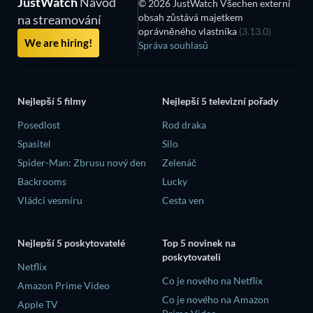
JustWatch
Návod
© 2026 JustWatch Všechen externí
obsah zůstává majetkem
na streamování
oprávněného vlastníka
(3.13.0)
We are hiring!
Správa souhlasů
Nejlepší 5 filmy
Nejlepší 5 televizní pořady
Posedlost
Rod draka
Spasitel
Silo
Spider-Man: Zbrusu nový den
Zelenáč
Backrooms
Lucky
Vládci vesmíru
Cesta ven
Nejlepší 5 poskytovatelé
Top 5 novinek na
poskytovateli
Netflix
Co je nového na Netflix
Amazon Prime Video
Co je nového na Amazon
Apple TV