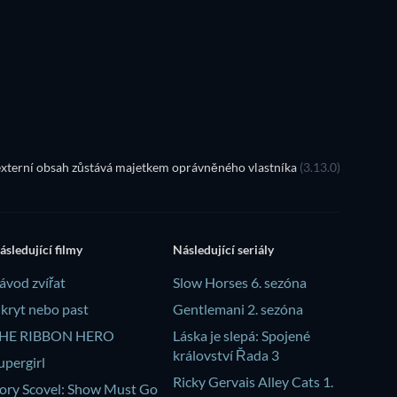
xterní obsah zůstává majetkem oprávněného vlastníka
(3.13.0)
ásledující filmy
Následující seriály
ávod zvířat
Slow Horses 6. sezóna
kryt nebo past
Gentlemani 2. sezóna
HE RIBBON HERO
Láska je slepá: Spojené
království Řada 3
upergirl
Ricky Gervais Alley Cats 1.
ory Scovel: Show Must Go