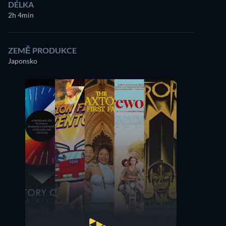
DÉLKA
2h 4min
ZEMĚ PRODUKCE
Ichirō Sugai
Bontarō Miake
Japonsko
Minister of Justice
Kichiji