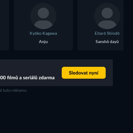
Kyōko Kagawa
Eitarō Shindō
Anju
Sanshô dayû
t tuto reklamu