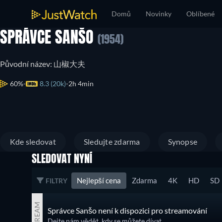
Domů
Novinky
Oblíbené
SPRÁVCE SANŠO
(1954)
Původní název: 山椒大夫
60%
8.3 (20k)
2h 4min
Kde sledovat
Sledujte zdarma
Synopse
SLEDOVAT NYNÍ
Nejlepší cena
Zdarma
4K
HD
SD
FILTRY
STREAM
Správce Sanšo není k dispozici pro streamování
Dejte nám vědět, kdy se můžete dívat.