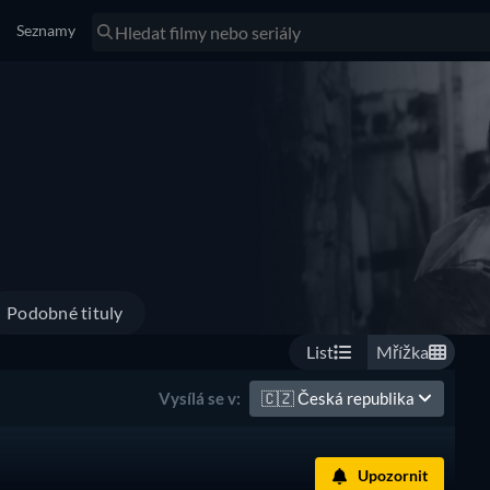
Seznamy
Podobné tituly
List
Mřížka
🇨🇿
Česká republika
Vysílá se v:
Upozornit