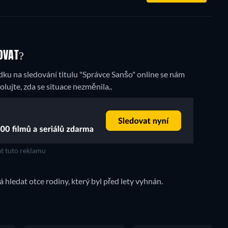
OVAT?
dku na sledování titulu "Správce Sanšo" online se nám
olujte, zda se situace nezměnila..
t tuto reklamu
ledat otce rodiny, který byl před lety vyhnán.