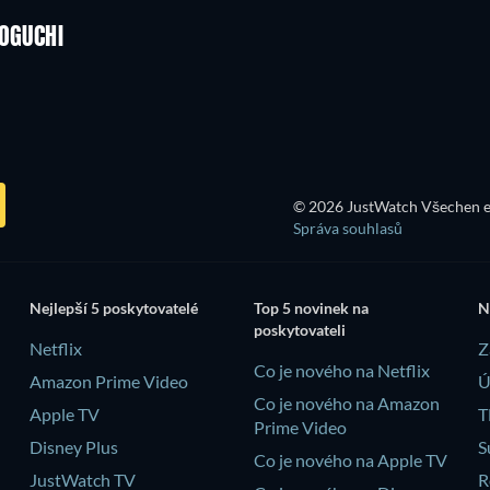
ZOGUCHI
TV
© 2026 JustWatch Všechen e
Správa souhlasů
Nejlepší 5 poskytovatelé
Top 5 novinek na
N
poskytovateli
Netflix
Z
Co je nového na Netflix
Amazon Prime Video
Ú
Co je nového na Amazon
Apple TV
T
Prime Video
Disney Plus
S
Co je nového na Apple TV
JustWatch TV
R