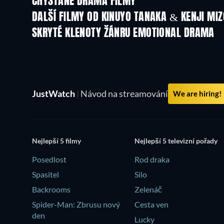
CHYSTANÉ DRAMA FILMY
DALŠÍ FILMY OD KINUYO TANAKA & KENJI MI
SKRYTÉ KLENOTY ŽÁNRU EMOTIONAL DRAMA
JustWatch
|
Návod na streamování
We are hiring!
Nejlepší 5 filmy
Nejlepší 5 televizní pořady
Posedlost
Rod draka
Spasitel
Silo
Backrooms
Zelenáč
Spider-Man: Zbrusu nový
Cesta ven
den
Lucky