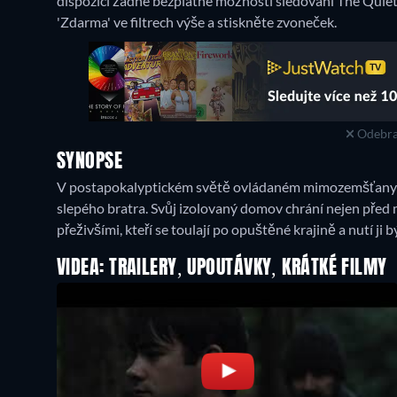
dispozici žádné bezplatné možnosti sledování The Quiet
'Zdarma' ve filtrech výše a stiskněte zvoneček.
Odebra
SYNOPSE
V postapokalyptickém světě ovládaném mimozemšťany se
slepého bratra. Svůj izolovaný domov chrání nejen před 
přeživšími, kteří se toulají po opuštěné krajině a nutí ji b
VIDEA: TRAILERY, UPOUTÁVKY, KRÁTKÉ FILMY