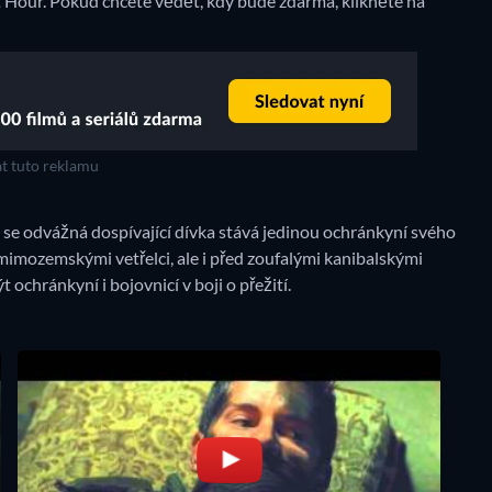
 Hour. Pokud chcete vědět, kdy bude zdarma, klikněte na
t tuto reklamu
 odvážná dospívající dívka stává jedinou ochránkyní svého
mimozemskými vetřelci, ale i před zoufalými kanibalskými
ýt ochránkyní i bojovnicí v boji o přežití.