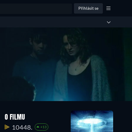
Přihlásit se
O FILMU
10448.
+13