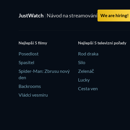
JustWatch
|
Návod na streamování
We are hiring!
Nejlepší 5 filmy
Nejlepší 5 televizní pořady
Posedlost
Rod draka
Spasitel
Silo
Spider-Man: Zbrusu nový
Zelenáč
den
Lucky
Backrooms
Cesta ven
Vládci vesmíru