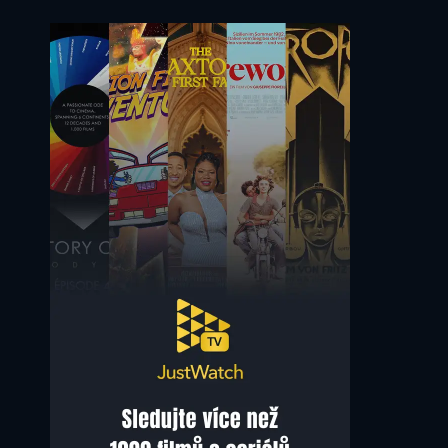
Zeb Moore
Liam O'Brien
Brian
Blondie