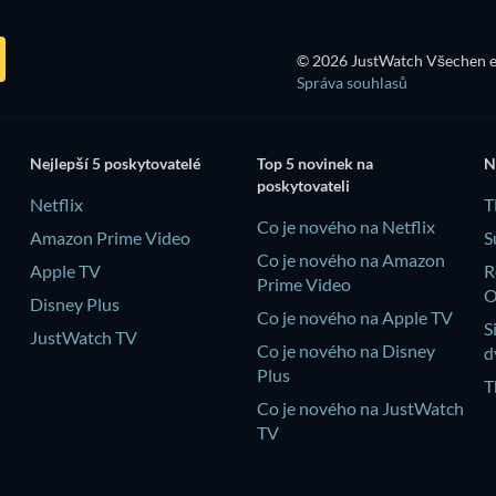
© 2026 JustWatch Všechen e
Správa souhlasů
Nejlepší 5 poskytovatelé
Top 5 novinek na
N
poskytovateli
Netflix
T
Co je nového na Netflix
Amazon Prime Video
S
Co je nového na Amazon
Apple TV
R
Prime Video
Disney Plus
Co je nového na Apple TV
S
JustWatch TV
Co je nového na Disney
d
Plus
T
Co je nového na JustWatch
TV