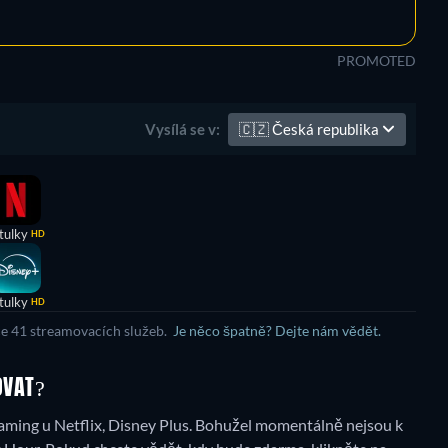
PROMOTED
🇨🇿
Česká republika
Vysílá se v:
tulky
HD
tulky
HD
ce 41 streamovacích služeb.
Je něco špatně? Dejte nám vědět.
OVAT?
ming u Netflix, Disney Plus.
Bohužel momentálně nejsou k