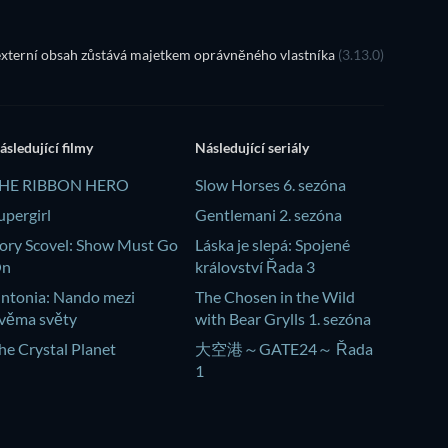
xterní obsah zůstává majetkem oprávněného vlastníka
(3.13.0)
ásledující filmy
Následující seriály
HE RIBBON HERO
Slow Horses 6. sezóna
upergirl
Gentlemani 2. sezóna
ory Scovel: Show Must Go
Láska je slepá: Spojené
On
království Řada 3
intonia: Nando mezi
The Chosen in the Wild
věma světy
with Bear Grylls 1. sezóna
he Crystal Planet
大空港～GATE24～ Řada
1