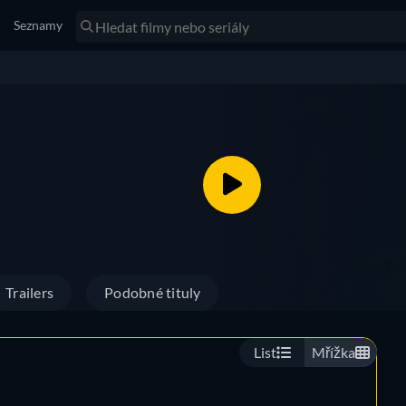
Seznamy
Trailers
Podobné tituly
List
Mřížka