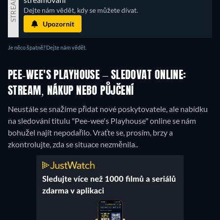
STREAM
Dejte nám vědět, kdy se můžete dívat.
Upozornit
Je něco špatně? Dejte nám vědět.
PEE-WEE'S PLAYHOUSE – SLEDOVAT ONLINE:
STREAM, NÁKUP NEBO PŮJČENÍ
Neustále se snažíme přidat nové poskytovatele, ale nabídku
na sledování titulu "Pee-wee's Playhouse" online se nám
bohužel najít nepodařilo. Vraťte se, prosím, brzy a
zkontrolujte, zda se situace nezměnila..