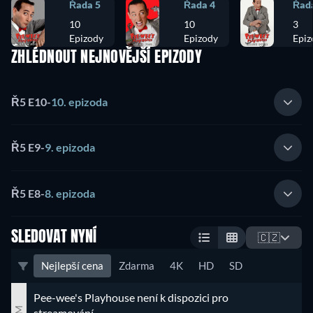
Řada 5
Řada 4
Řad
10
10
3
Epizody
Epizody
Epiz
ZHLÉDNOUT NEJNOVĚJŠÍ EPIZODY
Ř5 E10
-
10. epizoda
Ř5 E9
-
9. epizoda
Ř5 E8
-
8. epizoda
SLEDOVAT NYNÍ
🇨🇿
Nejlepší cena
Zdarma
4K
HD
SD
Pee-wee's Playhouse není k dispozici pro 
streamování