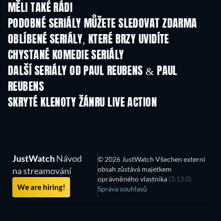
MĚLI TAKÉ RÁDI
TV
TV
PODOBNÉ SERIÁLY MŮŽETE SLEDOVAT ZDARMA
TV
TV
OBLÍBENÉ SERIÁLY, KTERÉ BRZY UVIDÍTE
TV
TV
CHYSTANÉ KOMEDIE SERIÁLY
Řada 6
Řada 2
Řa
DALŠÍ SERIÁLY OD PAUL REUBENS & PAUL
REUBENS
TV
TV
SKRYTÉ KLENOTY ŽÁNRU LIVE ACTION
JustWatch
Návod
© 2026 JustWatch Všechen externí
obsah zůstává majetkem
na streamování
oprávněného vlastníka
(3.13.0)
We are hiring!
Správa souhlasů