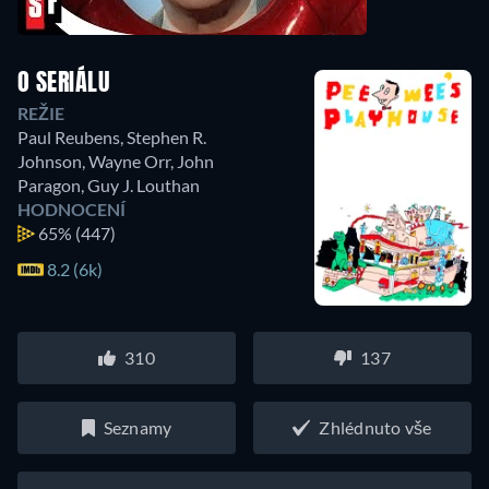
O SERIÁLU
REŽIE
Paul Reubens
,
Stephen R.
Johnson
,
Wayne Orr
,
John
Paragon
,
Guy J. Louthan
HODNOCENÍ
65%
(447)
8.2 (6k)
310
137
Seznamy
Zhlédnuto vše