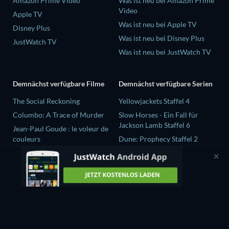
Amazon Prime Video
Was ist neu bei Amazon Prime
Video
Apple TV
Was ist neu bei Apple TV
Disney Plus
Was ist neu bei Disney Plus
JustWatch TV
Was ist neu bei JustWatch TV
Demnächst verfügbare Filme
Demnächst verfügbare Serien
The Social Reckoning
Yellowjackets Staffel 4
Columbo: A Trace of Murder
Slow Horses - Ein Fall für
Jackson Lamb Staffel 6
Jean-Paul Goude : le voleur de
couleurs
Dune: Prophecy Staffel 2
Destroy All Girls
The Gentlemen Staffel 2
Selten wache ich träumend auf
Love Is Blind: UK Staffel 3