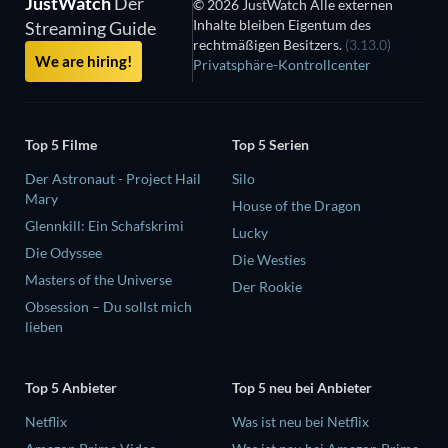
JustWatch
Der
© 2026 JustWatch Alle externen
Inhalte bleiben Eigentum des
Streaming Guide
rechtmäßigen Besitzers.
(3.13.0)
We are hiring!
Privatsphäre-Kontrollcenter
Top 5 Filme
Top 5 Serien
Der Astronaut - Project Hail
Silo
Mary
House of the Dragon
Glennkill: Ein Schafskrimi
Lucky
Die Odyssee
Die Westies
Masters of the Universe
Der Rookie
Obsession – Du sollst mich
lieben
Top 5 Anbieter
Top 5 neu bei Anbieter
Netflix
Was ist neu bei Netflix