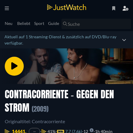
Neu
Beliebt
Sport
Guide
Aktuell auf 1 Streaming-Dienst & zusätzlich auf DVD/Blu-ray
verfügbar.
CONTRACORRIENTE - GEGEN DEN
STROM
(2009)
Originaltitel: Contracorriente
14441.
41%
7.7 (7.6k)
12
1h 40min
—