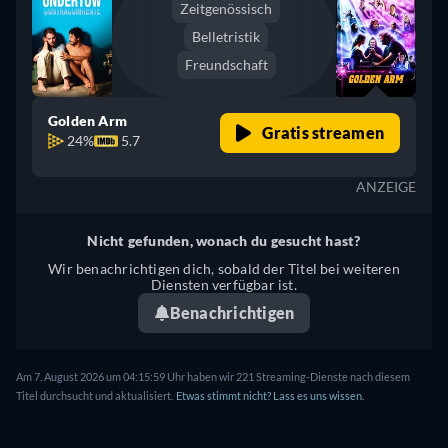
Zeitgenössisch
Belletristik
Freundschaft
Golden Arm
Gratis streamen
24%
5.7
ANZEIGE
Nicht gefunden, wonach du gesucht hast?
Wir benachrichtigen dich, sobald der Titel bei weiteren
Diensten verfügbar ist.
Benachrichtigen
Am 7. August 2026 um 04:15:59 Uhr haben wir 221 Streaming-Dienste nach diesem
Titel durchsucht und aktualisiert.
Etwas stimmt nicht? Lass es uns wissen.