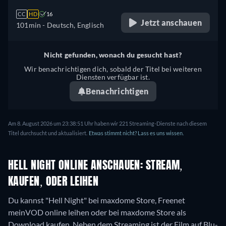
CC
HD
16
Jetzt anschauen
101min
- Deutsch, Englisch
Nicht gefunden, wonach du gesucht hast?
Wir benachrichtigen dich, sobald der Titel bei weiteren
Diensten verfügbar ist.
Benachrichtigen
Am 8. August 2026 um 23:38:51 Uhr haben wir 221 Streaming-Dienste nach diesem
Titel durchsucht und aktualisiert.
Etwas stimmt nicht? Lass es uns wissen.
HELL NIGHT ONLINE ANSCHAUEN: STREAM,
KAUFEN, ODER LEIHEN
Du kannst "Hell Night" bei maxdome Store, Freenet
meinVOD online leihen oder bei maxdome Store als
Download kaufen.
Neben dem Streaming ist der Film auf Blu-