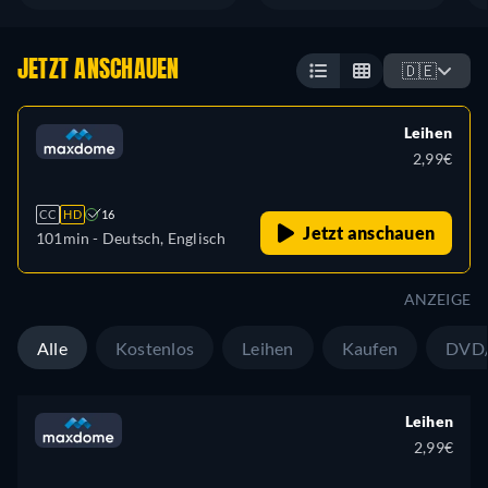
JETZT ANSCHAUEN
🇩🇪
Leihen
2,99€
CC
HD
16
Jetzt anschauen
101min
- Deutsch, Englisch
ANZEIGE
Alle
Kostenlos
Leihen
Kaufen
DVD/
Leihen
2,99€