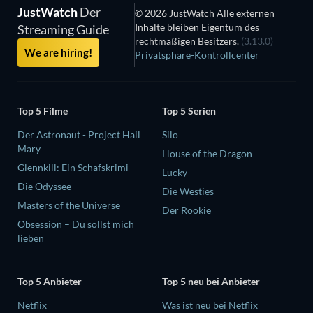
JustWatch
Der
© 2026 JustWatch Alle externen
Inhalte bleiben Eigentum des
Streaming Guide
rechtmäßigen Besitzers.
(3.13.0)
We are hiring!
Privatsphäre-Kontrollcenter
Top 5 Filme
Top 5 Serien
Der Astronaut - Project Hail
Silo
Mary
House of the Dragon
Glennkill: Ein Schafskrimi
Lucky
Die Odyssee
Die Westies
Masters of the Universe
Der Rookie
Obsession – Du sollst mich
lieben
Top 5 Anbieter
Top 5 neu bei Anbieter
Netflix
Was ist neu bei Netflix