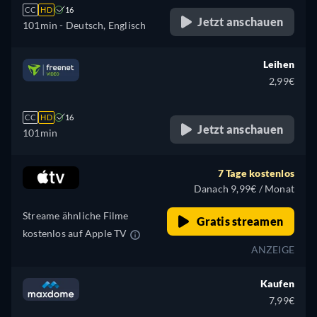
CC
HD
16
Jetzt anschauen
101min
- Deutsch, Englisch
Leihen
2,99€
CC
HD
16
Jetzt anschauen
101min
7 Tage kostenlos
Danach 9,99€ / Monat
Streame ähnliche Filme
Gratis streamen
kostenlos auf Apple TV
ANZEIGE
Kaufen
7,99€