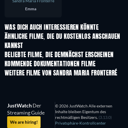
Sandra Maria Fronterré
Emma
WAS DICH AUCH INTERESSIEREN KÖNNTE
Serie
ÄHNLICHE FILME, DIE DU KOSTENLOS ANSCHAUEN
KANNST
BELIEBTE FILME, DIE DEMNÄCHST ERSCHEINEN
KOMMENDE DOKUMENTATIONEN FILME
Jean-Paul Goude : le
Noga
voleur de couleurs
WEITERE FILME VON SANDRA MARIA FRONTERRÉ
JustWatch
Der
© 2026 JustWatch Alle externen
Inhalte bleiben Eigentum des
Streaming Guide
rechtmäßigen Besitzers.
(3.13.0)
We are hiring!
Privatsphäre-Kontrollcenter