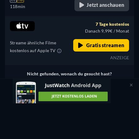
Jetzt anschauen
118min
7 Tage kostenlos
Danach 9,99€ / Monat
Streame ähnliche Filme
Gratis streamen
kostenlos auf Apple TV
ANZEIGE
Nicht gefunden, wonach du gesucht hast?
Wir benachrichtigen dich, sobald der Titel bei weiteren
Diensten verfügbar ist.
Benachrichtigen
Etwas stimmt nicht? Lass es uns wissen.
WOMEN IN THE DARK ONLINE ANSCHAUEN: