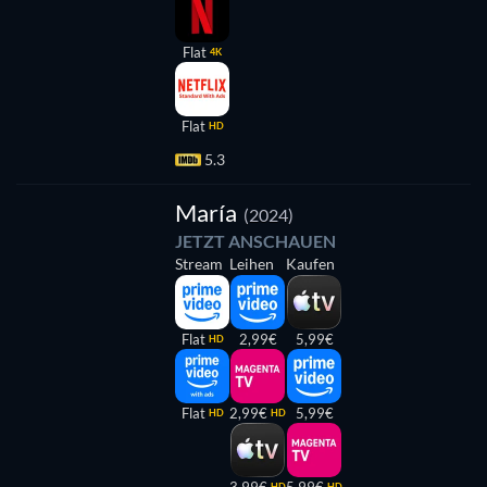
Flat
4K
Flat
HD
5.3
María
(2024)
JETZT ANSCHAUEN
Stream
Leihen
Kaufen
Flat
2,99€
5,99€
HD
Flat
2,99€
5,99€
HD
HD
HD
HD