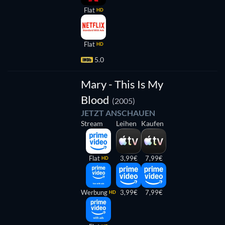
Flat
HD
Flat
HD
5.0
Mary - This Is My
Blood
(2005)
JETZT ANSCHAUEN
Stream
Leihen
Kaufen
Flat
3,99€
7,99€
HD
Werbung
3,99€
7,99€
HD