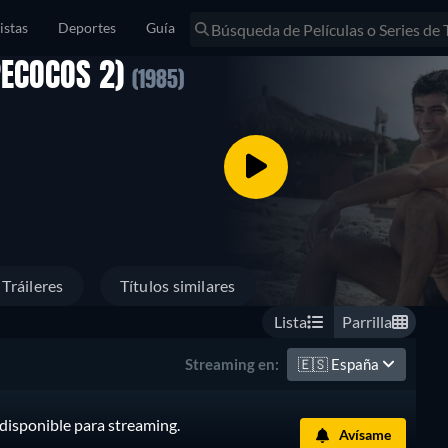
istas
Deportes
Guía
PECOCOS 2)
(1985)
Tráileres
Títulos similares
Lista
Parrilla
🇪🇸
España
Streaming en:
disponible para streaming.
Avísame