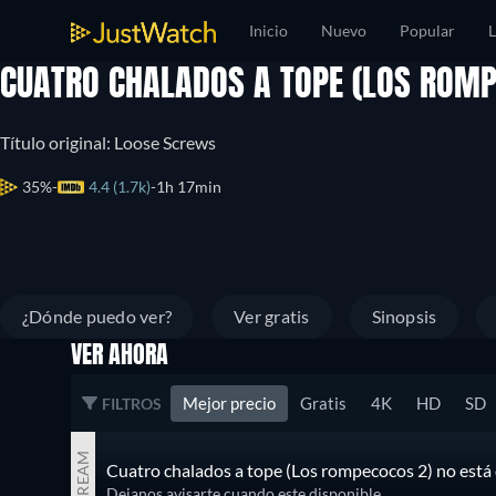
Inicio
Nuevo
Popular
L
CUATRO CHALADOS A TOPE (LOS ROM
Título original: Loose Screws
35%
4.4 (1.7k)
1h 17min
¿Dónde puedo ver?
Ver gratis
Sinopsis
VER AHORA
Mejor precio
Gratis
4K
HD
SD
FILTROS
STREAM
Cuatro chalados a tope (Los rompecocos 2) no está 
Dejanos avisarte cuando este disponible.