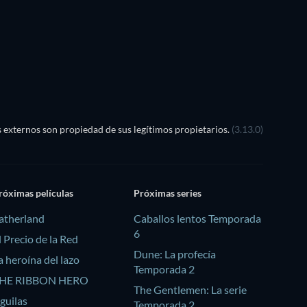
externos son propiedad de sus legítimos propietarios.
(3.13.0)
róximas películas
Próximas series
atherland
Caballos lentos Temporada
6
l Precio de la Red
Dune: La profecía
a heroína del lazo
Temporada 2
HE RIBBON HERO
The Gentlemen: La serie
guilas
Temporada 2