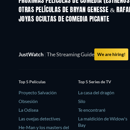
PRÓXIMAS PELÍCULAS DE COMEDIA (ESTRENOS 
OTRAS PELÍCULAS DE BRYAN GENESSE & RAFAL
JOYAS OCULTAS DE COMEDIA PICANTE
JustWatch
|
The Streaming Guide
We are hiring!
Top 5 Películas
Top 5 Series de TV
Proyecto Salvación
La casa del dragón
Obsesión
Silo
La Odisea
Te encontraré
Las ovejas detectives
La maldición de Widow's
Bay
He-Man y los masters del