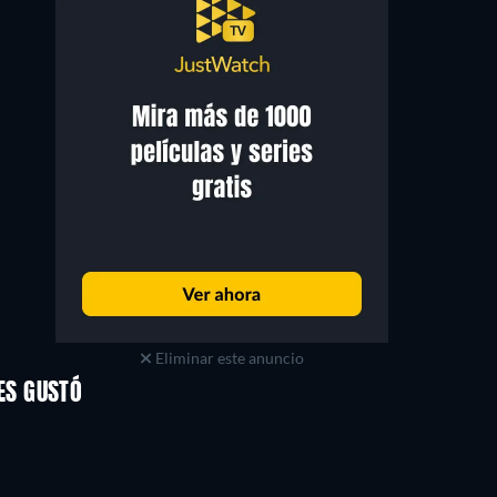
Cynthia Belliveau
Mike MacDonald
Mona Lott
Principal Arsenault
Eliminar este anuncio
ES GUSTÓ