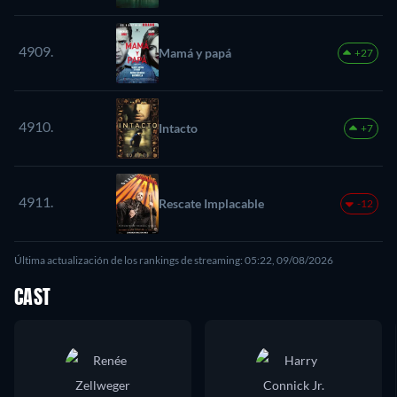
4909.
Mamá y papá
+27
4910.
Intacto
+7
4911.
Rescate Implacable
-12
Última actualización de los rankings de streaming: 05:22, 09/08/2026
CAST