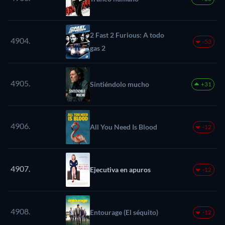
2 Fast 2 Furious: A todo
4904.
-53
gas 2
4905.
Sintiéndolo mucho
+31
4906.
All You Need Is Blood
-12
4907.
Ejecutiva en apuros
-12
4908.
Entourage (El séquito)
-12