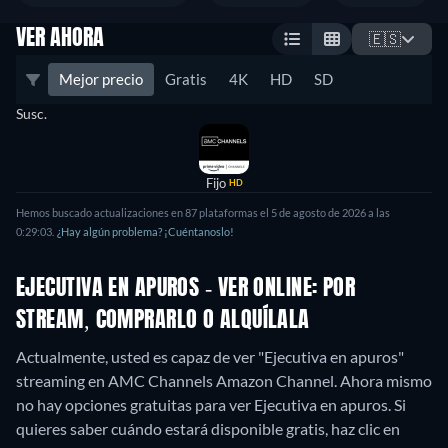
VER AHORA
🇪🇸
Mejor precio
Gratis
4K
HD
SD
Susc.
Fijo
HD
Hemos buscado actualizaciones en 87 plataformas el 5 de agosto de 2026 a las
0:29:03.
¿Hay algún problema? ¡Cuéntanoslo!
EJECUTIVA EN APUROS - VER ONLINE: POR
STREAM, COMPRARLO O ALQUÍLALA
Actualmente, usted es capaz de ver "Ejecutiva en apuros"
streaming en AMC Channels Amazon Channel.
Ahora mismo
no hay opciones gratuitas para ver Ejecutiva en apuros. Si
quieres saber cuándo estará disponible gratis, haz clic en