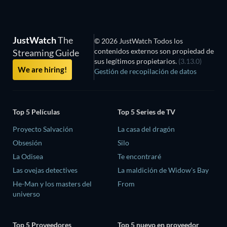
JustWatch
The
© 2026 JustWatch Todos los
contenidos externos son propiedad de
Streaming Guide
sus legítimos propietarios.
(3.13.0)
We are hiring!
Gestión de recopilación de datos
Top 5 Películas
Top 5 Series de TV
Proyecto Salvación
La casa del dragón
Obsesión
Silo
La Odisea
Te encontraré
Las ovejas detectives
La maldición de Widow's Bay
He-Man y los masters del
From
universo
Top 5 Proveedores
Top 5 nuevo en proveedor