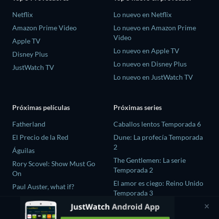
Netflix
Lo nuevo en Netflix
Amazon Prime Video
Lo nuevo en Amazon Prime
Video
Apple TV
Lo nuevo en Apple TV
Disney Plus
Lo nuevo en Disney Plus
JustWatch TV
Lo nuevo en JustWatch TV
Próximas películas
Próximas series
Fatherland
Caballos lentos Temporada 6
El Precio de la Red
Dune: La profecía Temporada
2
Águilas
The Gentlemen: La serie
Rory Scovel: Show Must Go
Temporada 2
On
El amor es ciego: Reino Unido
Paul Auster, what if?
Temporada 3
The Chosen In The Wild with
Bear Grylls Temporada 1