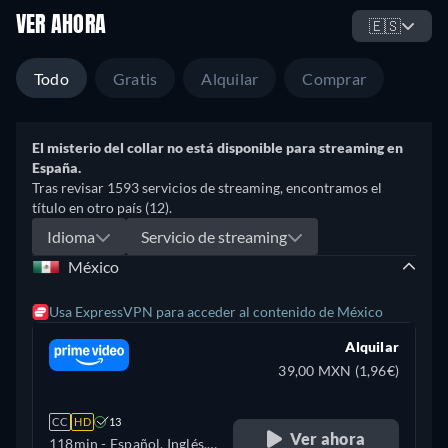
VER AHORA
🇪🇸
Todo
Gratis
Alquilar
Comprar
El misterio del collar no está disponible para streaming en
España.
Tras revisar 1593 servicios de streaming, encontramos el
título en otro país (12).
Idioma
Servicio de streaming
México
Usa ExpressVPN para acceder al contenido de México
Alquilar
39,00 MXN (1,96€)
CC
HD
13
Ver ahora
118min
- Español, Inglés,