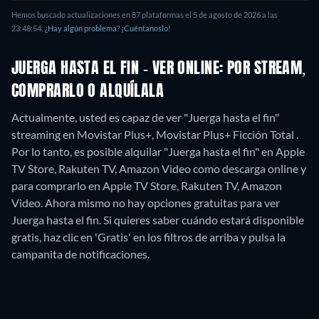
Hemos buscado actualizaciones en
87
plataformas el
5 de agosto de 2026
a las
23:48:54
.
¿Hay algún problema? ¡Cuéntanoslo!
JUERGA HASTA EL FIN - VER ONLINE: POR STREAM,
COMPRARLO O ALQUÍLALA
Actualmente, usted es capaz de ver "Juerga hasta el fin"
streaming en Movistar Plus+, Movistar Plus+ Ficción Total .
Por lo tanto, es posible alquilar "Juerga hasta el fin" en Apple
TV Store, Rakuten TV, Amazon Video como descarga online y
para comprarlo en Apple TV Store, Rakuten TV, Amazon
Video.
Ahora mismo no hay opciones gratuitas para ver
Juerga hasta el fin. Si quieres saber cuándo estará disponible
gratis, haz clic en 'Gratis' en los filtros de arriba y pulsa la
campanita de notificaciones.