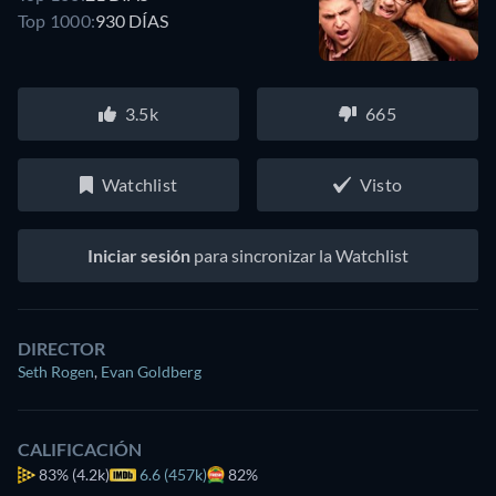
Top 1000:
930 DÍAS
3.5k
665
Watchlist
Visto
Iniciar sesión
para sincronizar la Watchlist
DIRECTOR
Seth Rogen
,
Evan Goldberg
CALIFICACIÓN
83%
(4.2k)
6.6 (457k)
82%