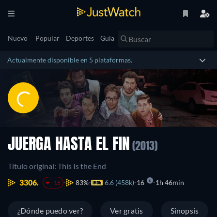
Nuevo
Popular
Deportes
Guía
Actualmente disponible en 5 plataformas.
JUERGA HASTA EL FIN
(2013)
Título original: This Is the End
3306.
83%
6.6 (458k)
16
1h 46min
-18
¿Dónde puedo ver?
Ver gratis
Sinopsis