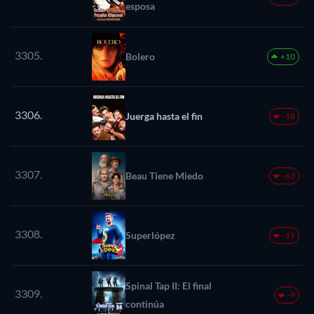
esposa
3305.
Bolero
+10
3306.
Juerga hasta el fin
-18
3307.
Beau Tiene Miedo
-63
3308.
Superlópez
-19
Spinal Tap II: El final
3309.
-9
continúa