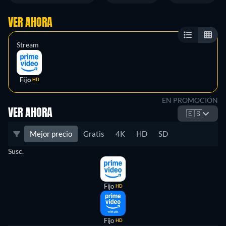
VER AHORA
Stream
Fijo
HD
EN PROMOCIÓN
VER AHORA
🇪🇸
Mejor precio
Gratis
4K
HD
SD
Susc.
Fijo
HD
Fijo
HD