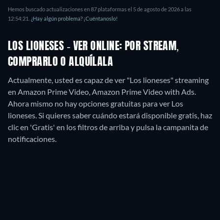
Hemos buscado actualizaciones en
87
plataformas el
5 de agosto de 2026
a las
12:54:21
.
¿Hay algún problema? ¡Cuéntanoslo!
LOS LIONESES - VER ONLINE: POR STREAM,
COMPRARLO O ALQUÍLALA
Actualmente, usted es capaz de ver "Los lioneses" streaming
en Amazon Prime Video, Amazon Prime Video with Ads.
Ahora mismo no hay opciones gratuitas para ver Los
lioneses. Si quieres saber cuándo estará disponible gratis, haz
clic en 'Gratis' en los filtros de arriba y pulsa la campanita de
notificaciones.