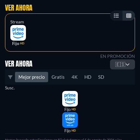
VER AHORA
Stream
Fijo
HD
EN PROMOCIÓN
VER AHORA
🇪🇸
Mejor precio
Gratis
4K
HD
SD
Susc.
Fijo
HD
Fijo
HD
Hemos buscado actualizaciones en
87
plataformas el
5 de agosto de 2026
a las