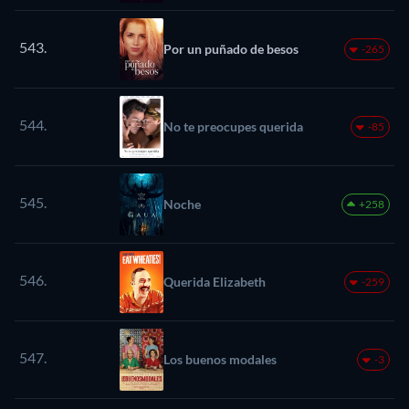
543.
Por un puñado de besos
-265
544.
No te preocupes querida
-85
545.
Noche
+258
546.
Querida Elizabeth
-259
547.
Los buenos modales
-3