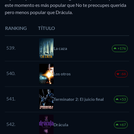
este momento es más popular que No te preocupes querida
pero menos popular que Drácula.
RANKING
TÍTULO
539.
La caza
+176
540.
Los otros
-66
541.
Terminator 2: El juicio final
+53
542.
Drácula
+67