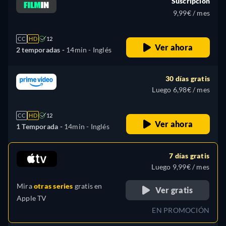
Suscripción
9,99€ / mes
CC
HD
12
Ver ahora
2 temporadas -
14min
- Inglés
30 días gratis
Luego 6,98€ / mes
CC
HD
12
Ver ahora
1 Temporada -
14min
- Inglés
7 días gratis
Luego 9,99€ / mes
Mira
otras series
gratis en
Ver gratis
Apple TV
EN PROMOCIÓN