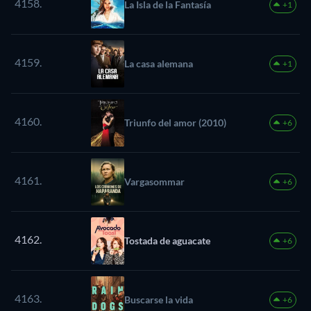
4158.
La Isla de la Fantasía
+1
4159.
La casa alemana
+1
4160.
Triunfo del amor (2010)
+6
4161.
Vargasommar
+6
4162.
Tostada de aguacate
+6
4163.
Buscarse la vida
+6