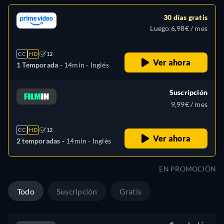
30 días gratis
Luego 6,98€ / mes
CC
HD
12
Ver ahora
1 Temporada -
14min
- Inglés
Suscripción
9,99€ / mes
CC
HD
12
Ver ahora
2 temporadas -
14min
- Inglés
EN PROMOCIÓN
Todo
Suscripción
Gratis