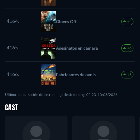
4164.
Gloves Off
+4
4165.
Asesinatos en camara
+6
4166.
Fabricantes de ovnis
+3
Última actualización de los rankings de streaming: 05:23, 10/08/2026
CAST