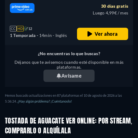
30 días gratis
Luego 4,99€ / mes
CC
HD
12
Ver ahora
1 Temporada -
14min
- Inglés
¿No encuentras lo que buscas?
Déjanos que te avisemos cuando esté disponible en más
plataformas.
Avísame
Hemos buscado actualizaciones en 87 plataformas el 10 de agosto de 2026 a las
5:36:24.
¿Hay algún problema? ¡Cuéntanoslo!
TOSTADA DE AGUACATE VER ONLINE: POR STREAM,
COMPRARLO O ALQUÍLALA