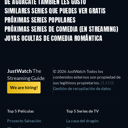
DE AGUACATE TAMBIÉN LES GUSTÓ
TV
TV
SIMILARES SERIES QUE PUEDES VER GRATIS
TV
TV
PRÓXIMAS SERIES POPULARES
TV
TV
PRÓXIMAS SERIES DE COMEDIA (EN STREAMING)
Temporada 6
Temporada 2
Tempora
JOYAS OCULTAS DE COMEDIA ROMÁNTICA
TV
JustWatch
The
© 2026 JustWatch Todos los
contenidos externos son propiedad de
Streaming Guide
sus legítimos propietarios.
(3.13.0)
We are hiring!
Gestión de recopilación de datos
Top 5 Películas
Top 5 Series de TV
Proyecto Salvación
La casa del dragón