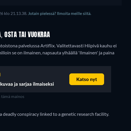
26 klo 21.13.38.
Jotain pielessä? Ilmoita meille siitä.
A, OSTA TAI VUOKRAA
toistona palvelussa Artiflix.
Valitettavasti Hiipivä kauhu ei
 milloin se on ilmainen, napsauta ylhäällä 'Ilmainen' ja paina
a tämä mainos
deadly conspiracy linked to a genetic research facility.