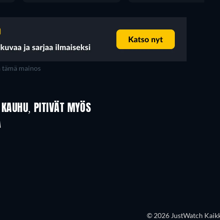
a tämä mainos
Ä KAUHU, PITIVÄT MYÖS
A
© 2026 JustWatch Kaikki