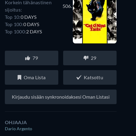
Korkein tähänastinen
506.
sijoitus:
Top 10:
0 DAYS
Top 100:
0 DAYS
Top 1000:
2 DAYS
79
29
Oma Lista
Katsottu
Kirjaudu sisään synkronoidaksesi Oman Listasi
OHJAAJA
Dario Argento