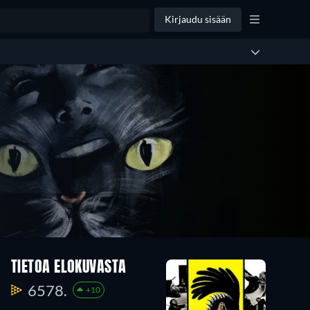
Kirjaudu sisään
TIETOA ELOKUVASTA
6578.
+10