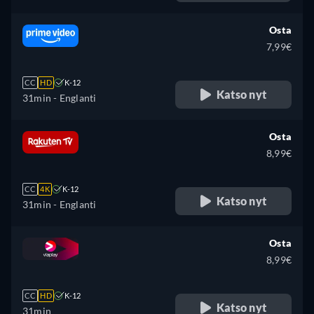
Osta
7,99€
CC
HD
K-12
Katso nyt
31min
- Englanti
Osta
8,99€
CC
4K
K-12
Katso nyt
31min
- Englanti
Osta
8,99€
CC
HD
K-12
Katso nyt
31min