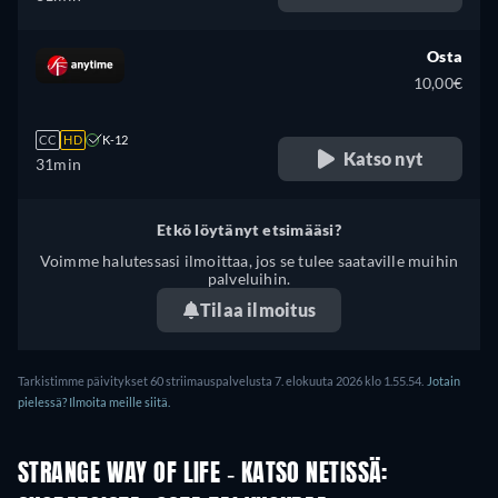
Osta
10,00€
CC
HD
K-12
Katso nyt
31min
Etkö löytänyt etsimääsi?
Voimme halutessasi ilmoittaa, jos se tulee saataville muihin
palveluihin.
Tilaa ilmoitus
Tarkistimme päivitykset 60 striimauspalvelusta 7. elokuuta 2026 klo 1.55.54.
Jotain
pielessä? Ilmoita meille siitä.
STRANGE WAY OF LIFE - KATSO NETISSÄ: