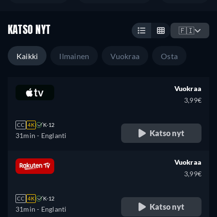
KATSO NYT
🇫🇮
Kaikki
Ilmainen
Vuokraa
Osta
Vuokraa
3,99€
CC
4K
K-12
Katso nyt
31min
- Englanti
Vuokraa
3,99€
CC
4K
K-12
Katso nyt
31min
- Englanti