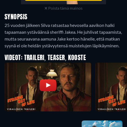
Poista tämä mainos
SYNOPSIS
25 vuoden jälkeen Silva ratsastaa hevosella aavikon halki
tapaamaan ystäväänsä sheriffi Jakea. He juhlivat tapaamista,
mutta seuraavana aamuna Jake kertoo hänelle, että matkan
syynä ei ole heidän ystävyytensä muistelujen läpikäyminen.
VIDEOT: TRAILERI, TEASER, KOOSTE