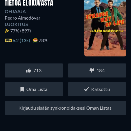
TIETOA ELOKUVASTA
OHJAAJA
Pedro Almodóvar
LUOKITUS
77%
(897)
6.2 (13k)
78%
713
184
Oma Lista
Katsottu
Kirjaudu sisään synkronoidaksesi Oman Listasi