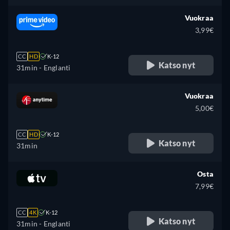
Vuokraa
3,99€
CC
HD
K-12
Katso nyt
31min
- Englanti
Vuokraa
5,00€
CC
HD
K-12
Katso nyt
31min
Osta
7,99€
CC
4K
K-12
Katso nyt
31min
- Englanti