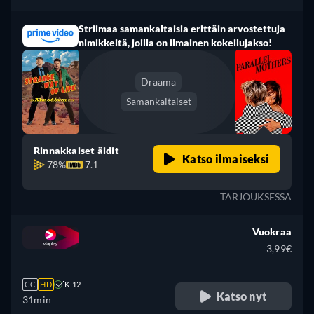
Striimaa samankaltaisia erittäin arvostettuja
nimikkeitä, joilla on ilmainen kokeilujakso!
Draama
Samankaltaiset
Rinnakkaiset äidit
Katso ilmaiseksi
78%
7.1
TARJOUKSESSA
Vuokraa
3,99€
CC
HD
K-12
Katso nyt
31min