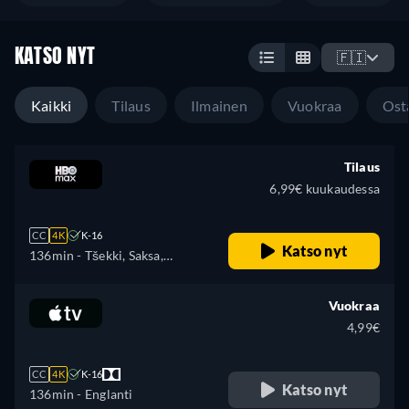
KATSO NYT
🇫🇮
Kaikki
Tilaus
Ilmainen
Vuokraa
Ost
Tilaus
6,99€ kuukaudessa
CC
4K
K-16
Katso nyt
136min
- Tšekki, Saksa,
Englanti, Espanja, Ranska,
Unkari, Puola, Slovakki
Vuokraa
4,99€
CC
4K
K-16
Katso nyt
136min
- Englanti