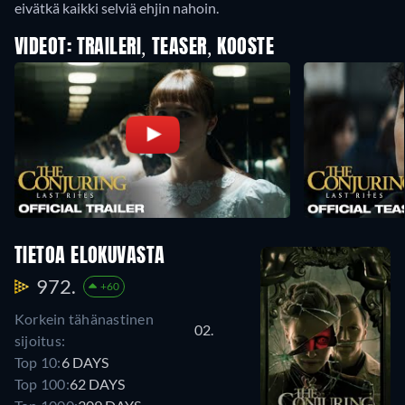
eivätkä kaikki selviä ehjin nahoin.
VIDEOT: TRAILERI, TEASER, KOOSTE
TIETOA ELOKUVASTA
972.
+60
Korkein tähänastinen
02.
sijoitus:
Top 10:
6 DAYS
Top 100:
62 DAYS