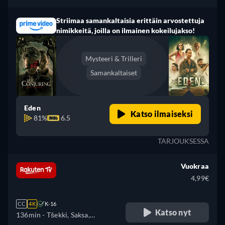
Striimaa samankaltaisia erittäin arvostettuja
nimikkeitä, joilla on ilmainen kokeilujakso!
Mysteeri & Trilleri
Samankaltaiset
Eden
Katso ilmaiseksi
81%
6.5
TARJOUKSESSA
Vuokraa
4,99€
CC
4K
K-16
Katso nyt
136min
- Tšekki, Saksa,