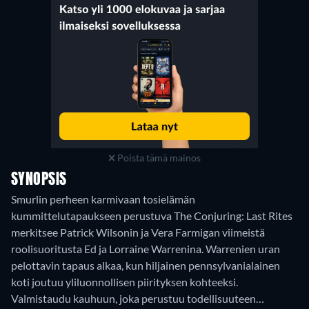
Poista tämä mainos
SYNOPSIS
Smurlin perheen karmivaan tosielämän
kummittelutapaukseen perustuva The Conjuring: Last Rites
merkitsee Patrick Wilsonin ja Vera Farmigan viimeistä
roolisuoritusta Ed ja Lorraine Warrenina. Warrenien uran
pelottavin tapaus alkaa, kun hiljainen pennsylvanialainen
koti joutuu yliluonnollisen piirityksen kohteeksi.
Valmistaudu kauhuun, joka perustuu todellisuuteen…