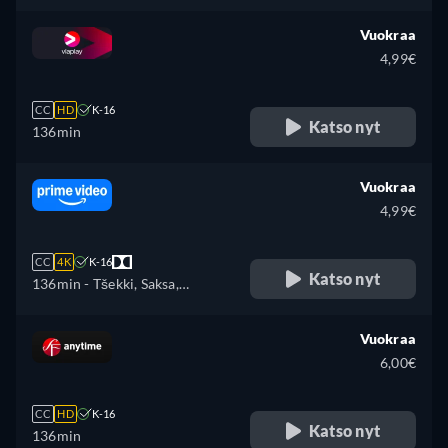
Englanti, Espanja, Ranska,
Unkari, Italia, Puola, Ukraina
Vuokraa
4,99€
CC
HD
K-16
Katso nyt
136min
Vuokraa
4,99€
CC
4K
K-16
Katso nyt
136min
- Tšekki, Saksa,
Englanti, Espanja, Ranska,
Unkari, Italia, japani, Puola,
Vuokraa
Portugali
6,00€
CC
HD
K-16
Katso nyt
136min