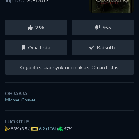
Top 1000:
309 DAYS
2.9k
556
Oma Lista
Katsottu
Kirjaudu sisään synkronoidaksesi Oman Listasi
OHJAAJA
Michael Chaves
LUOKITUS
83%
(3.5k)
6.2 (106k)
57%