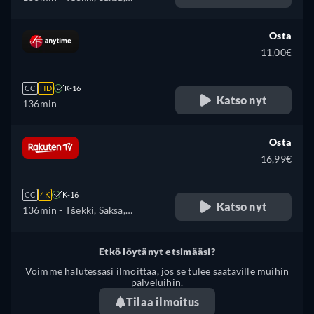
Englanti, Espanja, Ranska,
Unkari, Italia, japani, Puola,
Osta
Portugali
11,00€
CC
HD
K-16
Katso nyt
136min
Osta
16,99€
CC
4K
K-16
Katso nyt
136min
- Tšekki, Saksa,
Englanti, Espanja, Ranska,
Unkari, Italia, Puola, Ukraina
Etkö löytänyt etsimääsi?
Voimme halutessasi ilmoittaa, jos se tulee saataville muihin
palveluihin.
Tilaa ilmoitus