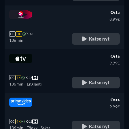
Osta
8,99€
CC
HD
K-16
Katso nyt
136min
Osta
9,99€
CC
4K
K-16
Katso nyt
136min
- Englanti
Osta
9,99€
CC
4K
K-16
Katso nyt
136min
- Tšekki, Saksa,