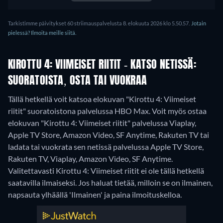
Tarkistimme päivitykset 60 striimauspalvelusta 8. elokuuta 2026 klo 5.50.57.
Jotain
pielessä? Ilmoita meille siitä.
KIROTTU 4: VIIMEISET RIITIT - KATSO NETISSÄ:
SUORATOISTA, OSTA TAI VUOKRAA
Tällä hetkellä voit katsoa elokuvan "Kirottu 4: Viimeiset
riitit" suoratoistona palvelussa HBO Max. Voit myös ostaa
elokuvan "Kirottu 4: Viimeiset riitit" palvelussa Viaplay,
Apple TV Store, Amazon Video, SF Anytime, Rakuten TV tai
ladata tai vuokrata sen netissä palvelussa Apple TV Store,
Rakuten TV, Viaplay, Amazon Video, SF Anytime.
Valitettavasti Kirottu 4: Viimeiset riitit ei ole tällä hetkellä
saatavilla ilmaiseksi. Jos haluat tietää, milloin se on ilmainen,
napsauta ylhäällä 'Ilmainen' ja paina ilmoituskelloa.