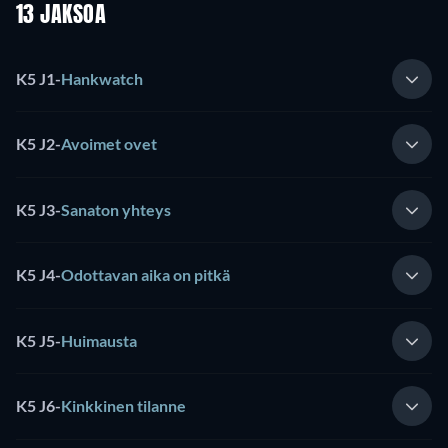
13 JAKSOA
K5 J1
-
Hankwatch
K5 J2
-
Avoimet ovet
K5 J3
-
Sanaton yhteys
K5 J4
-
Odottavan aika on pitkä
K5 J5
-
Huimausta
K5 J6
-
Kinkkinen tilanne