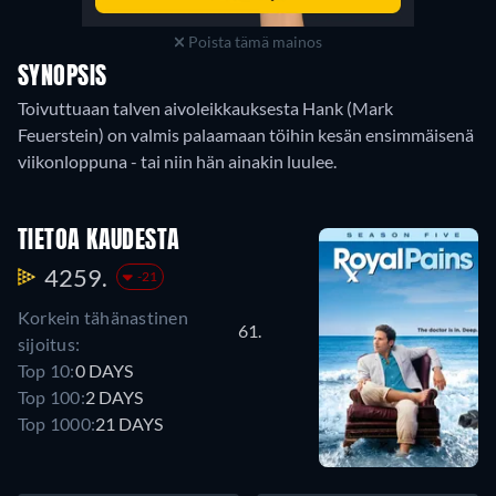
Poista tämä mainos
SYNOPSIS
Toivuttuaan talven aivoleikkauksesta Hank (Mark
Feuerstein) on valmis palaamaan töihin kesän ensimmäisenä
viikonloppuna - tai niin hän ainakin luulee.
TIETOA KAUDESTA
4259.
-21
Korkein tähänastinen
61.
sijoitus:
Top 10:
0 DAYS
Top 100:
2 DAYS
Top 1000:
21 DAYS