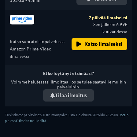
1 Jakso -
43min
7 päivää ilmaiseksi
Sen jälkeen 6,99€
kuukaudessa
Katso suoratoistopalvelussa
Katso ilmaiseksi
Amazon Prime Video
ilmaiseksi
Etkö löytänyt etsimääsi?
Voimme halutessasi ilmoittaa, jos se tulee saataville muihin
palveluihin.
Tilaa ilmoitus
Tarkistimme päivitykset 60 striimauspalvelusta 1. elokuuta 2026 klo 23.26.08.
Jotain
pielessä? Ilmoita meille siitä.