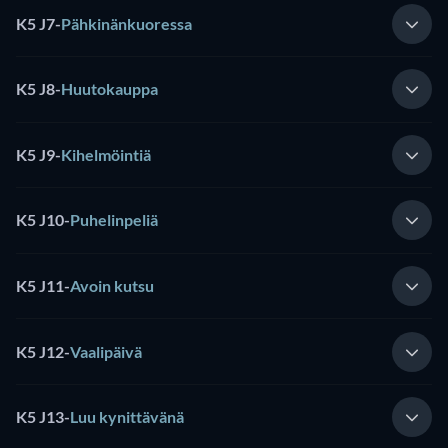
K5 J7
-
Pähkinänkuoressa
K5 J8
-
Huutokauppa
K5 J9
-
Kihelmöintiä
K5 J10
-
Puhelinpeliä
K5 J11
-
Avoin kutsu
K5 J12
-
Vaalipäivä
K5 J13
-
Luu kynittävänä