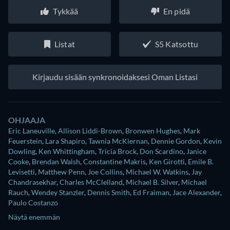
Tykkää
En pidä
Listat
S5 Katsottu
Kirjaudu sisään synkronoidaksesi Oman Listasi
OHJAAJA
Eric Laneuville
,
Allison Liddi-Brown
,
Bronwen Hughes
,
Mark
Feuerstein
,
Lara Shapiro
,
Tawnia McKiernan
,
Dennie Gordon
,
Kevin
Dowling
,
Ken Whittingham
,
Tricia Brock
,
Don Scardino
,
Janice
Cooke
,
Brendan Walsh
,
Constantine Makris
,
Ken Girotti
,
Emile B.
Levisetti
,
Matthew Penn
,
Joe Collins
,
Michael W. Watkins
,
Jay
Chandrasekhar
,
Charles McClelland
,
Michael B. Silver
,
Michael
Rauch
,
Wendey Stanzler
,
Dennis Smith
,
Ed Fraiman
,
Jace Alexander
,
Paulo Costanzo
Näytä enemmän