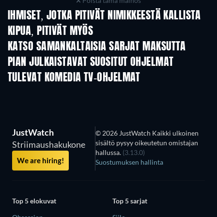
Poista tämä mainos
IHMISET, JOTKA PITIVÄT NIMIKKEESTÄ KALLISTA
KIPUA, PITIVÄT MYÖS
TV
TV
KATSO SAMANKALTAISIA SARJAT MAKSUTTA
TV
PIAN JULKAISTAVAT SUOSITUT OHJELMAT
TV
TV
TULEVAT KOMEDIA TV-OHJELMAT
Kausi 6
Kausi 2
Kau
JustWatch
© 2026 JustWatch Kaikki ulkoinen
sisältö pysyy oikeutetun omistajan
Striimaushakukone
hallussa.
(3.13.0)
We are hiring!
Suostumuksen hallinta
Top 5 elokuvat
Top 5 sarjat