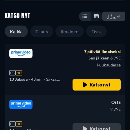
KATSO NYT
🇫🇮
Kaikki
Tilaus
Ilmainen
Osta
7 päivää ilmaiseksi
Sen jälkeen 6,99€
kuukaudessa
CC
HD
13 Jaksoa -
43min
- Saksa,
Katso nyt
Englanti, Espanja, Ranska,
Italia, Puola, Portugali, Turkki
Osta
9,99€
CC
HD
Katso nyt