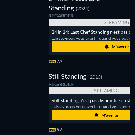
Standing
(2024)
REGARDER
STREAMING
24 in 24: Last Chef Standing n'est pas di
Laissez-nous vous avertir quand vous pourrez
M'avertir
7.9
e
Still Standing
(2015)
REGARDER
STREAMING
Still Standing n'est pas disponible en str
Laissez-nous vous avertir quand vous pourrez
M'avertir
8.3