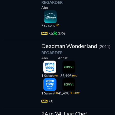
REGARDER
Abo
7 saisons
HD
7.5
37%
Série
Deadman Wonderland
(2011)
REGARDER
Abo
Achat
1 Saison
35,49€
HD
DVD
1 Saison
41,49€
HD
BLU-RAY
7.0
e
24 in 24: Last Chef